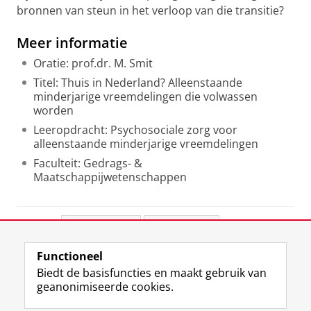
bronnen van steun in het verloop van die transitie?
Meer informatie
Oratie: prof.dr. M. Smit
Titel: Thuis in Nederland? Alleenstaande
minderjarige vreemdelingen die volwassen
worden
Leeropdracht: Psychosociale zorg voor
alleenstaande minderjarige vreemdelingen
Faculteit: Gedrags- &
Maatschappijwetenschappen
Deel dit
Facebook
LinkedIn
Functioneel
View this page in:
English
Biedt de basisfuncties en maakt gebruik van
geanonimiseerde cookies.
F
L
R
I
Y