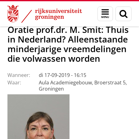
Skip
Skip
Over ons
Actueel
Evenementen
Oraties
Menu
Zoek
to
to
en
Content
Navigation
zoeken
Oratie prof.dr. M. Smit: Thuis
in Nederland? Alleenstaande
minderjarige vreemdelingen
die volwassen worden
Wanneer:
di 17-09-2019 - 16:15
Waar:
Aula Academiegebouw, Broerstraat 5,
Groningen