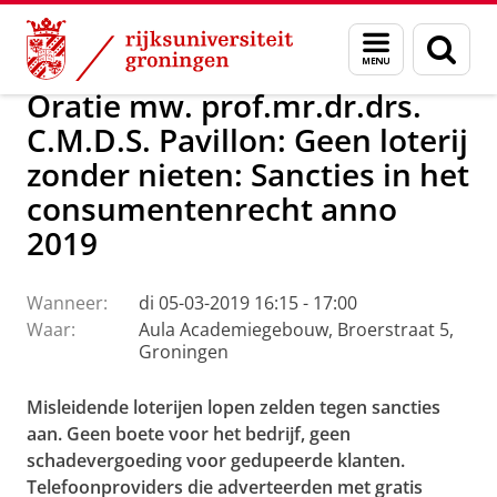
Skip
Skip
Over ons
Actueel
Evenementen
Oraties
Menu
Zoek
to
to
en
Content
Navigation
zoeken
Oratie mw. prof.mr.dr.drs.
C.M.D.S. Pavillon: Geen loterij
zonder nieten: Sancties in het
consumentenrecht anno
2019
Wanneer:
di 05-03-2019 16:15 - 17:00
Waar:
Aula Academiegebouw, Broerstraat 5,
Groningen
Misleidende loterijen lopen zelden tegen sancties
aan. Geen boete voor het bedrijf, geen
schadevergoeding voor gedupeerde klanten.
Telefoonproviders die adverteerden met gratis