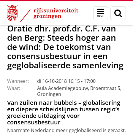
Skip
Skip
Over ons
Actueel
Evenementen
Oraties
Menu
Zoek
to
to
en
Content
Navigation
zoeken
Oratie dhr. prof.dr. C.F. van
den Berg: Steeds hoger aan
de wind: De toekomst van
consensusbestuur in een
geglobaliseerde samenleving
Wanneer:
di 16-10-2018 16:15 - 17:00
Waar:
Aula Academiegebouw, Broerstraat 5,
Groningen
Van zuilen naar bubbels – globalisering
en diepere scheidslijnen tussen regio’s
groeiende uitdaging voor
consensusbestuur
Naarmate Nederland meer geglobaliseerd is geraakt,