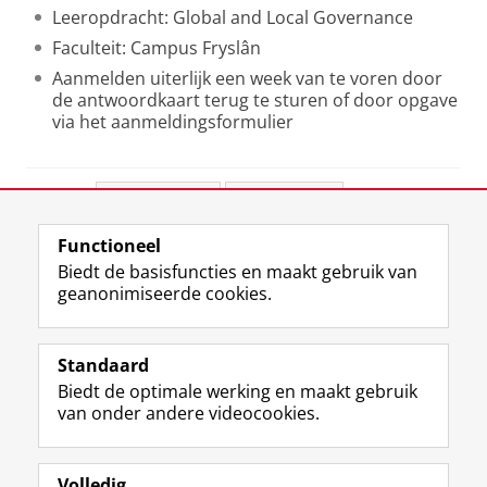
Leeropdracht: Global and Local Governance
Faculteit: Campus Fryslân
Aanmelden uiterlijk een week van te voren door
de antwoordkaart terug te sturen of door opgave
via het aanmeldingsformulier
Deel dit
Facebook
LinkedIn
Functioneel
View this page in:
English
Biedt de basisfuncties en maakt gebruik van
geanonimiseerde cookies.
F
L
R
I
Y
Volg de RUG
a
i
S
n
o
Standaard
c
n
S
s
u
Biedt de optimale werking en maakt gebruik
e
k
-
t
T
Studiekiezers
van onder andere videocookies.
b
e
f
a
u
Maatschappij/bedrijven
o
d
e
g
b
o
I
e
r
e
Alumni
k
n
d
a
-
Volledig