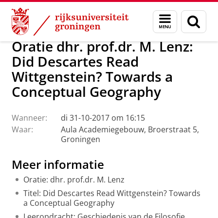
Skip
Skip
Over ons
Actueel
Evenementen
Oraties
Menu
Zoek
to
to
en
Content
Navigation
zoeken
Oratie dhr. prof.dr. M. Lenz:
Did Descartes Read
Wittgenstein? Towards a
Conceptual Geography
Wanneer:
di 31-10-2017 om 16:15
Waar:
Aula Academiegebouw, Broerstraat 5,
Groningen
Meer informatie
Oratie: dhr. prof.dr. M. Lenz
Titel:
Did Descartes Read Wittgenstein? Towards
a Conceptual Geography
Leeropdracht: Geschiedenis van de Filosofie