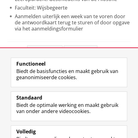
Faculteit: Wijsbegeerte
Aanmelden uiterlijk een week van te voren door
de antwoordkaart terug te sturen of door opgave
via het aanmeldingsformulier
Deel dit
Facebook
LinkedIn
Functioneel
View this page in:
English
Biedt de basisfuncties en maakt gebruik van
geanonimiseerde cookies.
F
L
R
I
Y
Volg de RUG
a
i
S
n
o
Standaard
c
n
S
s
u
Biedt de optimale werking en maakt gebruik
e
k
-
t
T
Studiekiezers
van onder andere videocookies.
b
e
f
a
u
Maatschappij/bedrijven
o
d
e
g
b
o
I
e
r
e
Alumni
k
n
d
a
-
Volledig
p
-
R
m
k