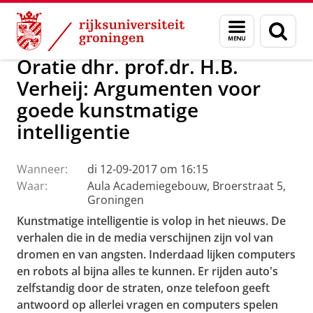
Skip
Skip
Over ons
Actueel
Evenementen
Oraties
Menu
Zoek
to
to
en
Content
Navigation
zoeken
Oratie dhr. prof.dr. H.B.
Verheij: Argumenten voor
goede kunstmatige
intelligentie
Wanneer:
di 12-09-2017 om 16:15
Waar:
Aula Academiegebouw, Broerstraat 5,
Groningen
Kunstmatige intelligentie is volop in het nieuws. De
verhalen die in de media verschijnen zijn vol van
dromen en van angsten. Inderdaad lijken computers
en robots al bijna alles te kunnen. Er rijden auto's
zelfstandig door de straten, onze telefoon geeft
antwoord op allerlei vragen en computers spelen