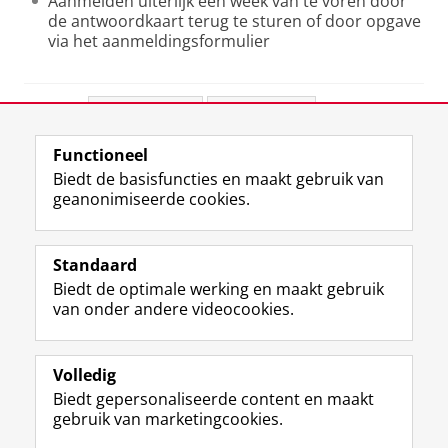
Aanmelden uiterlijk een week van te voren door
de antwoordkaart terug te sturen of door opgave
via het aanmeldingsformulier
Deel dit
Facebook
LinkedIn
Functioneel
View this page in:
English
Biedt de basisfuncties en maakt gebruik van
geanonimiseerde cookies.
F
L
R
I
Y
Volg de RUG
a
i
S
n
o
Standaard
c
n
S
s
u
Biedt de optimale werking en maakt gebruik
e
k
-
t
T
Studiekiezers
van onder andere videocookies.
b
e
f
a
u
Maatschappij/bedrijven
o
d
e
g
b
o
I
e
r
e
Alumni
k
n
d
a
-
Volledig
p
-
R
m
k
Biedt gepersonaliseerde content en maakt
Over ons
a
p
i
-
a
gebruik van marketingcookies.
g
a
j
a
n