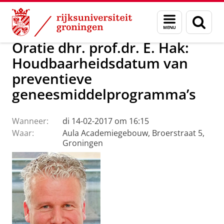
Skip
Skip
Over ons
Actueel
Evenementen
Oraties
Menu
Zoek
to
to
en
Content
Navigation
zoeken
Oratie dhr. prof.dr. E. Hak:
Houdbaarheidsdatum van
preventieve
geneesmiddelprogramma’s
Wanneer:
di 14-02-2017 om 16:15
Waar:
Aula Academiegebouw, Broerstraat 5,
Groningen