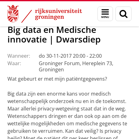
Skip
Skip
Over ons
Actueel
Evenementen
Oraties
Menu
Zoek
to
to
en
Content
Navigation
zoeken
Big data en Medische
innovatie | Dwarsdiep
Wanneer:
do 30-11-2017 20:00 - 22:00
Waar:
Groninger Forum, Hereplein 73,
Groningen
Wat gebeurt er met mijn patiëntgegevens?
Big data zijn een enorme kans voor medisch
wetenschappelijk onderzoek nu en in de toekomst.
Maar allerlei privacy-wetgeving staat dat in de weg.
Wetenschappers dringen er dan ook op aan om de
wettelijke mogelijkheden om medische gegevens te
gebruiken te verruimen. Kan dat veilig? Is privacy
heilig? Moet de patiënt dit per keer beslissen of