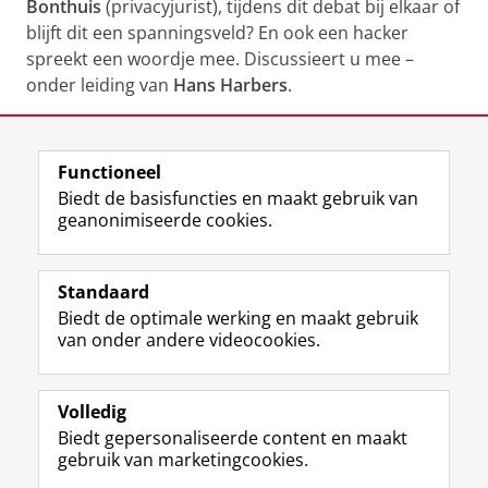
Bonthuis
(privacyjurist), tijdens dit debat bij elkaar of
blijft dit een spanningsveld? En ook een hacker
spreekt een woordje mee. Discussieert u mee –
onder leiding van
Hans Harbers
.
Deel dit
Facebook
LinkedIn
Functioneel
Biedt de basisfuncties en maakt gebruik van
geanonimiseerde cookies.
F
L
R
I
Y
Volg de RUG
a
i
S
n
o
Standaard
c
n
S
s
u
Biedt de optimale werking en maakt gebruik
e
k
-
t
T
Studiekiezers
van onder andere videocookies.
b
e
f
a
u
Maatschappij/bedrijven
o
d
e
g
b
o
I
e
r
e
Alumni
k
n
d
a
-
Volledig
p
-
R
m
k
Biedt gepersonaliseerde content en maakt
Over ons
a
p
i
-
a
gebruik van marketingcookies.
g
a
j
a
n