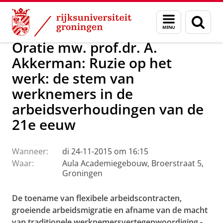
Skip
Skip
Over ons
Actueel
Evenementen
Oraties
Menu
Zoek
to
to
en
Content
Navigation
zoeken
Oratie mw. prof.dr. A.
Akkerman: Ruzie op het
werk: de stem van
werknemers in de
arbeidsverhoudingen van de
21e eeuw
Wanneer:
di 24-11-2015 om 16:15
Waar:
Aula Academiegebouw, Broerstraat 5,
Groningen
De toename van flexibele arbeidscontracten,
groeiende arbeidsmigratie en afname van de macht
van traditionele werknemersvertegenwoordiging -