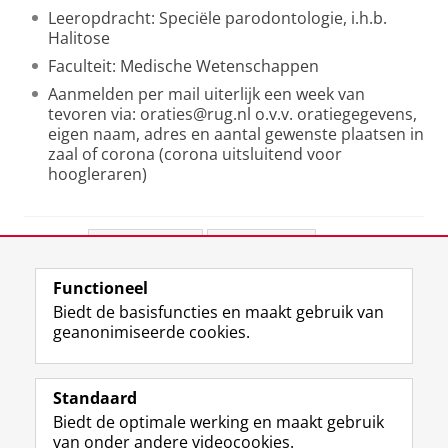
Leeropdracht: Speciële parodontologie, i.h.b.
Halitose
Faculteit: Medische Wetenschappen
Aanmelden per mail uiterlijk een week van
tevoren via: oraties@rug.nl o.v.v. oratiegegevens,
eigen naam, adres en aantal gewenste plaatsen in
zaal of corona (corona uitsluitend voor
hoogleraren)
Deel dit
Facebook
LinkedIn
Functioneel
View this page in:
English
Biedt de basisfuncties en maakt gebruik van
geanonimiseerde cookies.
F
L
R
I
Y
Volg de RUG
a
i
S
n
o
Standaard
c
n
S
s
u
Biedt de optimale werking en maakt gebruik
e
k
-
t
T
Studiekiezers
van onder andere videocookies.
b
e
f
a
u