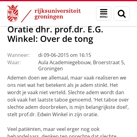
Skip
Skip
Over ons
Actueel
Evenementen
Oraties
Menu
Zoek
to
to
en
Content
Navigation
zoeken
Oratie dhr. prof.dr. E.G.
Winkel: Over de tong
Wanneer:
di 09-06-2015 om 16:15
Waar:
Aula Academiegebouw, Broerstraat 5,
Groningen
Ademen doen we allemaal, maar vaak realiseren we
ons niet wat het betekent als je adem stinkt. Het
wordt je vaak niet verteld. Slechte adem wordt dan
ook vaak het laatste taboe genoemd. ‘Het taboe over
slechte adem doorbreken, is mijn belangrijkste doel’,
stelt prof.dr. Edwin Winkel in zijn oratie.
Veel patiënten, maar veel erger nog ook
behandelaars, denken ten onrechte dat slechte