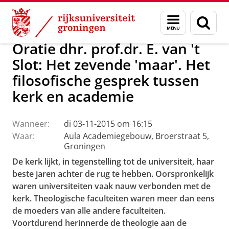
Skip
Skip
Over ons
Actueel
Evenementen
Oraties
Menu
Zoek
to
to
en
Content
Navigation
zoeken
Oratie dhr. prof.dr. E. van 't
Slot: Het zevende 'maar'. Het
filosofische gesprek tussen
kerk en academie
Wanneer:
di 03-11-2015 om 16:15
Waar:
Aula Academiegebouw, Broerstraat 5,
Groningen
De kerk lijkt, in tegenstelling tot de universiteit, haar
beste jaren achter de rug te hebben. Oorspronkelijk
waren universiteiten vaak nauw verbonden met de
kerk. Theologische faculteiten waren meer dan eens
de moeders van alle andere faculteiten.
Voortdurend herinnerde de theologie aan de