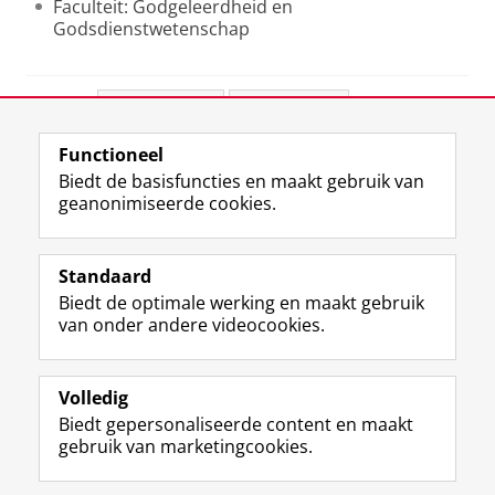
Faculteit: Godgeleerdheid en
Godsdienstwetenschap
Deel dit
Facebook
LinkedIn
Functioneel
View this page in:
English
Biedt de basisfuncties en maakt gebruik van
geanonimiseerde cookies.
F
L
R
I
Y
Volg de RUG
a
i
S
n
o
Standaard
c
n
S
s
u
Biedt de optimale werking en maakt gebruik
e
k
-
t
T
Studiekiezers
van onder andere videocookies.
b
e
f
a
u
Maatschappij/bedrijven
o
d
e
g
b
o
I
e
r
e
Alumni
k
n
d
a
-
Volledig
p
-
R
m
k
Biedt gepersonaliseerde content en maakt
Over ons
a
p
i
-
a
gebruik van marketingcookies.
g
a
j
a
n
i
g
k
c
a