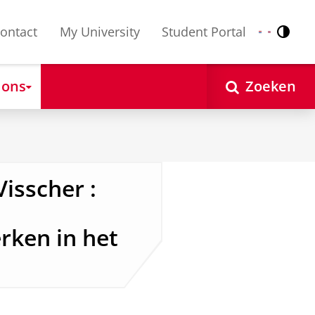
ontact
My University
Student Portal
Contr
Nederlands
English
 ons
Zoeken
Visscher :
rken in het