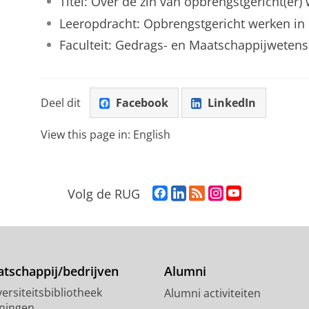
Titel: Over de zin van opbrengstgericht(er)
Leeropdracht: Opbrengstgericht werken in 
Faculteit: Gedrags- en Maatschappijweten
Deel dit
Facebook
LinkedIn
View this page in:
English
F
L
R
I
Y
Volg de RUG
a
i
S
n
o
c
n
S
s
u
e
k
-
t
T
b
e
f
a
u
o
d
e
g
b
tschappij/bedrijven
Alumni
o
I
e
r
e
ersiteitsbibliotheek
Alumni activiteiten
k
n
d
a
-
ningen