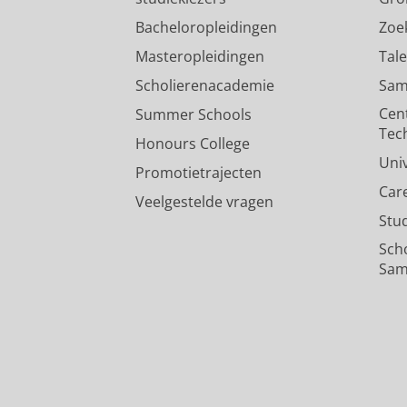
Bacheloropleidingen
Zoe
Masteropleidingen
Tal
Scholierenacademie
Sam
Cen
Summer Schools
Tec
Honours College
Uni
Promotietrajecten
Car
Veelgestelde vragen
Stu
Sch
Sam