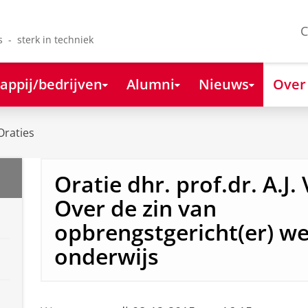
C
s - sterk in techniek
appij/bedrijven
Alumni
Nieuws
Over
Oraties
Oratie dhr. prof.dr. A.J. 
Over de zin van
opbrengstgericht(er) we
onderwijs