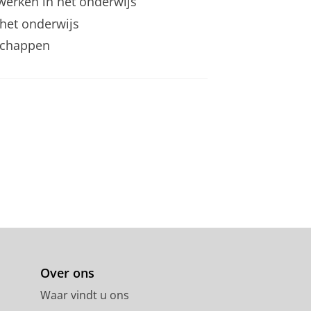
 werken in het onderwijs
het onderwijs
schappen
Over ons
Waar vindt u ons