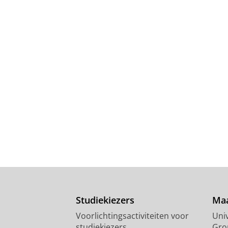
Studiekiezers
Maa
Voorlichtingsactiviteiten voor
Univ
studiekiezers
Gro