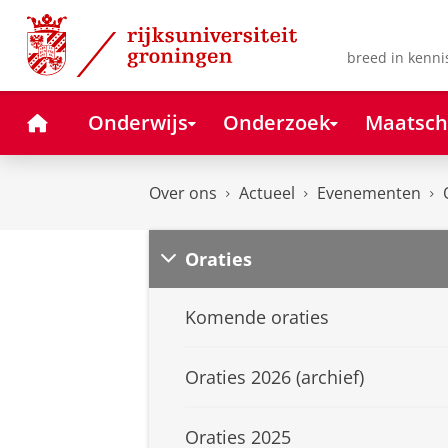
Skip
Skip
to
to
Content
Navigation
breed in kenni
Home
Onderwijs
Onderzoek
Maatsch
Over ons
Actueel
Evenementen
Oraties
Komende oraties
Oraties 2026 (archief)
Oraties 2025