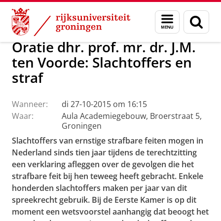
Skip
Skip
Over ons
Actueel
Evenementen
Oraties
Menu
Zoek
to
to
en
Content
Navigation
zoeken
Oratie dhr. prof. mr. dr. J.M.
ten Voorde: Slachtoffers en
straf
Wanneer:
di 27-10-2015 om 16:15
Waar:
Aula Academiegebouw, Broerstraat 5,
Groningen
Slachtoffers van ernstige strafbare feiten mogen in
Nederland sinds tien jaar tijdens de terechtzitting
een verklaring afleggen over de gevolgen die het
strafbare feit bij hen teweeg heeft gebracht. Enkele
honderden slachtoffers maken per jaar van dit
spreekrecht gebruik. Bij de Eerste Kamer is op dit
moment een wetsvoorstel aanhangig dat beoogt het