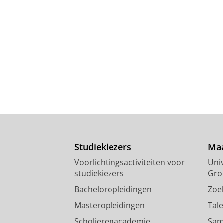
Studiekiezers
Maa
Voorlichtingsactiviteiten voor
Univ
studiekiezers
Gro
Bacheloropleidingen
Zoe
Masteropleidingen
Tal
Scholierenacademie
Sam