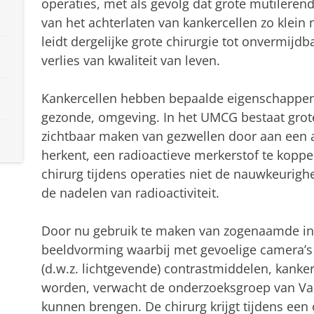
operaties, met als gevolg dat grote mutilerend
van het achterlaten van kankercellen zo klein
leidt dergelijke grote chirurgie tot onvermijd
verlies van kwaliteit van leven.
Kankercellen hebben bepaalde eigenschappen
gezonde, omgeving. In het UMCG bestaat grote
zichtbaar maken van gezwellen door aan een 
herkent, een radioactieve merkerstof te koppe
chirurg tijdens operaties niet de nauwkeurighei
de nadelen van radioactiviteit.
D
oor nu gebruik te maken van zogenaamde in
beeldvorming waarbij met gevoelige camera’s 
(d.w.z. lichtgevende) contrastmiddelen,
kanker
worden
, verwacht de onderzoeksgroep van Va
kunnen brengen. De chirurg krijgt tijdens een