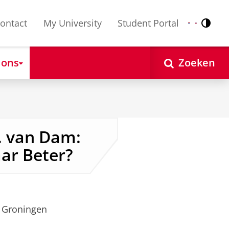
ontact
My University
Student Portal
Contr
Nederlands
English
 ons
Zoeken
M. van Dam:
aar Beter?
 Groningen