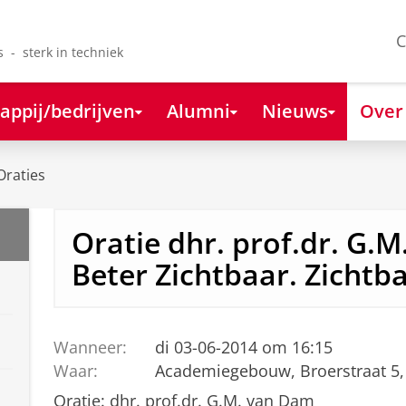
C
s - sterk in techniek
appij/bedrijven
Alumni
Nieuws
Over
Oraties
Oratie dhr. prof.dr. G.
Beter Zichtbaar. Zichtb
Wanneer:
di 03-06-2014 om 16:15
Waar:
Academiegebouw, Broerstraat 5,
Oratie: dhr. prof.dr. G.M. van Dam