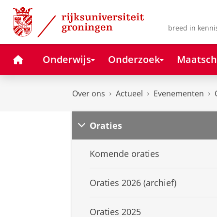
Skip
Skip
to
to
Content
Navigation
breed in kenni
Home
Onderwijs
Onderzoek
Maatsch
Over ons
Actueel
Evenementen
Oraties
Komende oraties
Oraties 2026 (archief)
Oraties 2025