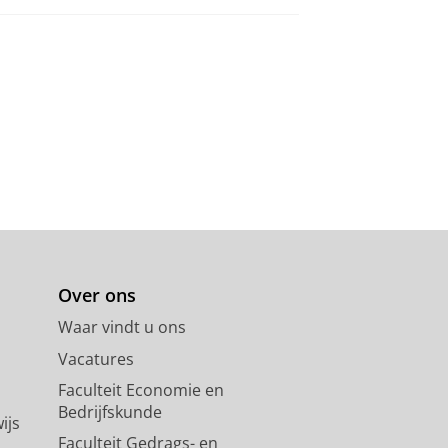
Over ons
Waar vindt u ons
Vacatures
Faculteit Economie en
Bedrijfskunde
ijs
Faculteit Gedrags- en