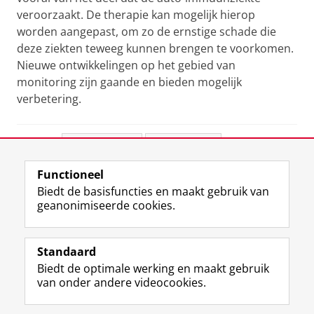
veroorzaakt. De therapie kan mogelijk hierop
worden aangepast, om zo de ernstige schade die
deze ziekten teweeg kunnen brengen te voorkomen.
Nieuwe ontwikkelingen op het gebied van
monitoring zijn gaande en bieden mogelijk
verbetering.
Deel dit
Facebook
LinkedIn
Functioneel
View this page in:
English
Biedt de basisfuncties en maakt gebruik van
geanonimiseerde cookies.
F
L
R
I
Y
Volg de RUG
a
i
S
n
o
Standaard
c
n
S
s
u
Biedt de optimale werking en maakt gebruik
e
k
-
t
T
Studiekiezers
van onder andere videocookies.
b
e
f
a
u
Maatschappij/bedrijven
o
d
e
g
b
o
I
e
r
e