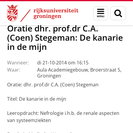
Skip
Skip
Over ons
Actueel
Evenementen
Oraties
Menu
Zoek
to
to
en
Content
Navigation
zoeken
Oratie dhr. prof.dr C.A.
(Coen) Stegeman: De kanarie
in de mijn
Wanneer:
di 21-10-2014 om 16:15
Waar:
Aula Academiegebouw, Broerstraat 5,
Groningen
Oratie: dhr. prof.dr C.A. (Coen) Stegeman
Titel: De kanarie in de mijn
Leeropdracht: Nefrologie i.h.b. de renale aspecten
van systeemziekten