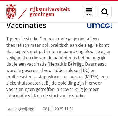
Skip
Skip
Introductie Eerstejaars Geneeskunde 20
Menu
Zoek
to
to
en
Content
Navigation
zoeken
Vaccinaties
Tijdens je studie Geneeskunde ga je niet alleen
theoretisch maar ook praktisch aan de slag. Je komt
daarbij ook met patiënten in aanraking. Voor je eigen
veiligheid en die van de patiënten is het belangrijk
dat je een vaccinatie (Hepatitis B) krijgt. Daarnaast
word je gescreend voor tuberculose (TBC) en
multiresistente staphylococcus aureus (MRSA), een
ziekenhuisbacterie. Bij de opleiding zijn hiervoor
voorzieningen getroffen; hierover krijg je meer
informatie vlak na de start van je studie.
Laatst gewijzigd:
08 juli 2025 11:51