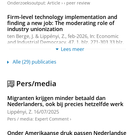
Onderzoeksoutput
:
Article
›
›
peer review
Firm-level technology implementation and
finding a new job: The moderating role of
industry unionization
ten Berge, J. &
Lippényi, Z.
,
feb-2026
,
In:
Economic
and Industrial Democracy.
47
,
1
,
blz. 271-303
33 blz.
Onderzoeksoutput
:
Article
Lees meer
›
›
peer review
Alle (29) publicaties
Immigrant–native pay gap driven by lack of
access to high-paying jobs
Hermansen, A. S., Penner, A., Boza, I., Elvira, M. M.,
Pers/media
Godechot, O., Hällsten, M., Henriksen, L. F., Hou, F.,
Lippényi, Z.
, Petersen, T., Reichelt, M., Sabanci, H.,
Safi, M., Tomaskovic-Devey, D. & Vickstrom, E.,
28-
Migranten krijgen minder betaald dan
aug-2025
,
In:
Nature.
644
,
8078
,
blz. 969-975
7 blz.
Nederlanders, ook bij precies hetzelfde werk
Onderzoeksoutput
:
Article
›
›
peer review
Lippényi, Z.
16/07/2025
Pers / media
:
Expert Comment
›
Imprinting and contested practices: The
impact of public directors’ private-sector
experience on temporary employment in
Onder Amerikaanse druk passen Nederlandse