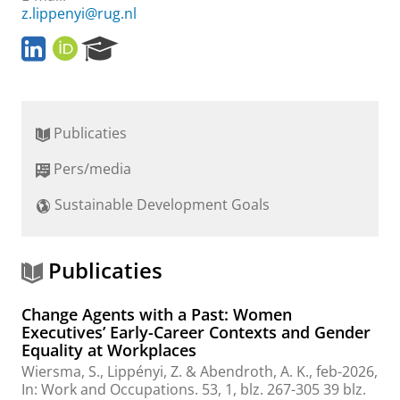
z.lippenyi@rug.nl
L
O
R
i
R
e
n
C
s
k
I
e
e
D
a
Publicaties
d
r
I
c
Pers/media
n
h
P
Sustainable Development Goals
o
r
t
a
Publicaties
l
Change Agents with a Past: Women
Executives’ Early-Career Contexts and Gender
Equality at Workplaces
Wiersma, S.
,
Lippényi, Z.
& Abendroth, A. K.,
feb-2026
,
In:
Work and Occupations.
53
,
1
,
blz. 267-305
39 blz.