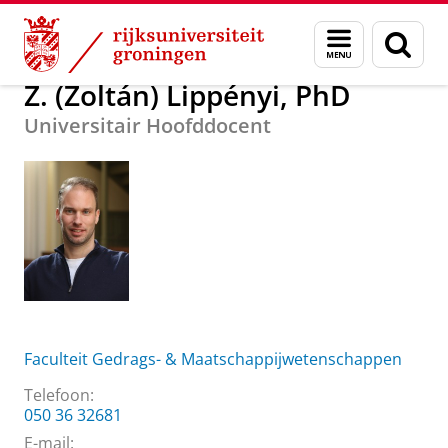
Skip
Skip
Over ons
Z. (Zoltán) Lippényi, PhD
Menu
Zoek
to
to
en
Content
Navigation
zoeken
Z. (Zoltán) Lippényi, PhD
Universitair Hoofddocent
Faculteit Gedrags- & Maatschappijwetenschappen
Telefoon:
050 36 32681
E-mail: