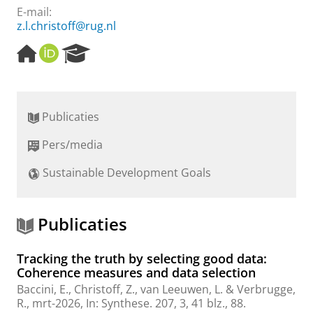
E-mail:
z.l.christoff@rug.nl
H
O
R
o
R
e
m
C
s
e
I
e
p
D
a
Publicaties
a
r
g
c
Pers/media
e
h
P
Sustainable Development Goals
o
r
t
a
Publicaties
l
Tracking the truth by selecting good data:
Coherence measures and data selection
Baccini, E.
,
Christoff, Z.
,
van Leeuwen, L.
&
Verbrugge,
R.
,
mrt-2026
,
In:
Synthese.
207
,
3
,
41 blz.
, 88.