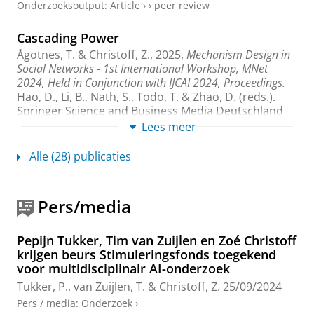
Onderzoeksoutput
:
Article
›
›
peer review
Cascading Power
Ågotnes, T. &
Christoff, Z.
,
2025
,
Mechanism Design in
Social Networks - 1st International Workshop, MNet
2024, Held in Conjunction with IJCAI 2024, Proceedings.
Hao, D., Li, B., Nath, S., Todo, T. & Zhao, D. (reds.).
Springer Science and Business Media Deutschland
GmbH
,
blz. 36-51
16 blz.
(Communications in
Lees meer
Computer and Information Science; vol. 2210 CCIS).
Onderzoeksoutput
›
›
peer review
Alle (28) publicaties
Dynamic Logics of Diffusion and Link Changes
on Social Networks
Pers/media
Baccini, E.
,
Christoff, Z.
&
Verbrugge, R.
,
okt-2025
,
In:
Studia Logica.
113
,
5
,
blz. 1245–1315
71 blz.
Pepijn Tukker, Tim van Zuijlen en Zoé Christoff
Onderzoeksoutput
:
Article
›
›
peer review
krijgen beurs Stimuleringsfonds toegekend
voor multidisciplinair AI-onderzoek
On the graph theory of majority illusions:
Tukker, P.
,
van Zuijlen, T.
&
Christoff, Z.
25/09/2024
theoretical results and computational
Pers / media
:
Onderzoek
›
experiments