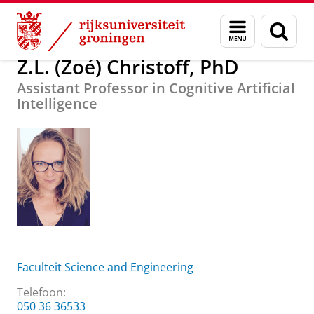
Skip
Skip
Over ons
Z.L. (Zoé) Christoff, PhD
Menu
Zoek
to
to
en
Content
Navigation
zoeken
Z.L. (Zoé) Christoff, PhD
Assistant Professor in Cognitive Artificial
Intelligence
Faculteit Science and Engineering
Telefoon:
050 36 36533