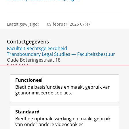
Laatst gewijzigd:
09 februari 2026 07:47
Contactgegevens
Faculteit Rechtsgeleerdheid
Transboundary Legal Studies — Faculteitsbestuur
Oude Boteringestraat 18
9712 GH Groningen
Nederland
Functioneel
Biedt de basisfuncties en maakt gebruik van
geanonimiseerde cookies.
F
L
R
I
Y
Volg de RUG
a
i
S
n
o
Standaard
c
n
S
s
u
Biedt de optimale werking en maakt gebruik
e
k
-
t
T
Studiekiezers
van onder andere videocookies.
b
e
f
a
u