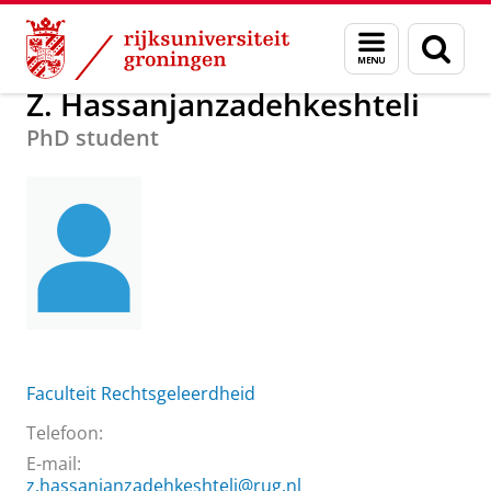
Skip
Skip
Over ons
Z. Hassanjanzadehkeshteli
Menu
Zoek
to
to
en
Content
Navigation
zoeken
Z. Hassanjanzadehkeshteli
PhD student
Faculteit Rechtsgeleerdheid
Telefoon:
E-mail:
z.hassanjanzadehkeshteli@rug.nl