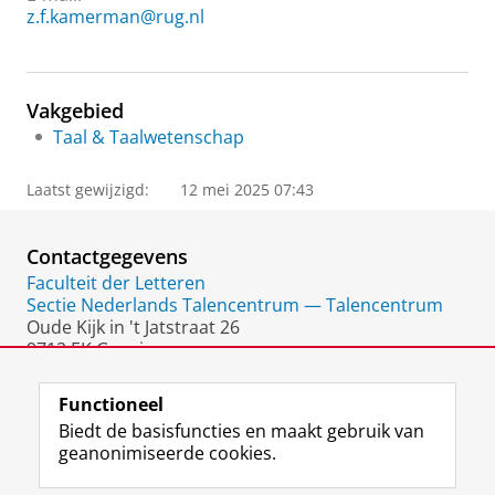
z.f.kamerman@rug.nl
Vakgebied
Taal & Taalwetenschap
Laatst gewijzigd:
12 mei 2025 07:43
Contactgegevens
Faculteit der Letteren
Sectie Nederlands Talencentrum — Talencentrum
Oude Kijk in 't Jatstraat 26
9712 EK Groningen
Nederland
Functioneel
Biedt de basisfuncties en maakt gebruik van
geanonimiseerde cookies.
F
L
R
I
Y
Volg de RUG