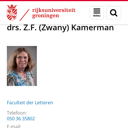
Skip
Skip
Over ons
drs. Z.F. (Zwany) Kamerman
Menu
Zoek
to
to
en
Content
Navigation
zoeken
drs. Z.F. (Zwany) Kamerman
Faculteit der Letteren
Telefoon:
050 36 35802
E-mail: