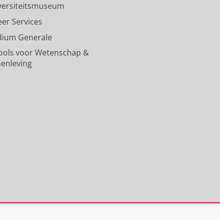
versiteitsmuseum
j
i
v
t
j
k
j
e
R
k
eer Services
s
k
r
i
s
dium Generale
u
s
s
j
u
n
u
i
k
n
ools voor Wetenschap &
i
n
t
s
i
enleving
v
i
e
u
v
e
v
i
n
e
r
e
t
i
r
s
r
G
v
s
i
s
r
e
i
t
i
o
r
t
e
t
n
s
e
i
e
i
i
i
t
i
n
t
t
G
t
g
e
G
r
G
e
i
r
o
r
n
t
o
n
o
G
n
i
n
r
i