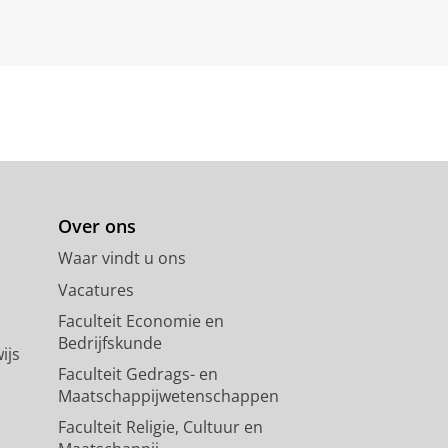
Over ons
Waar vindt u ons
Vacatures
Faculteit Economie en
Bedrijfskunde
ijs
Faculteit Gedrags- en
Maatschappijwetenschappen
Faculteit Religie, Cultuur en