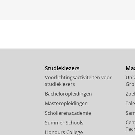
Studiekiezers
Maa
Voorlichtingsactiviteiten voor
Univ
studiekiezers
Gro
Bacheloropleidingen
Zoe
Masteropleidingen
Tal
Scholierenacademie
Sam
Cen
Summer Schools
Tec
Honours College