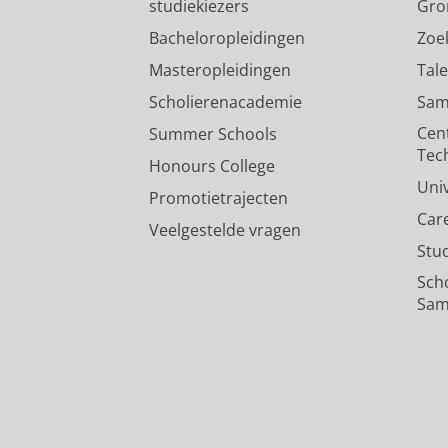
studiekiezers
Gro
Bacheloropleidingen
Zoe
Masteropleidingen
Tal
Scholierenacademie
Sam
Cen
Summer Schools
Tec
Honours College
Uni
Promotietrajecten
Car
Veelgestelde vragen
Stu
Sch
Sam