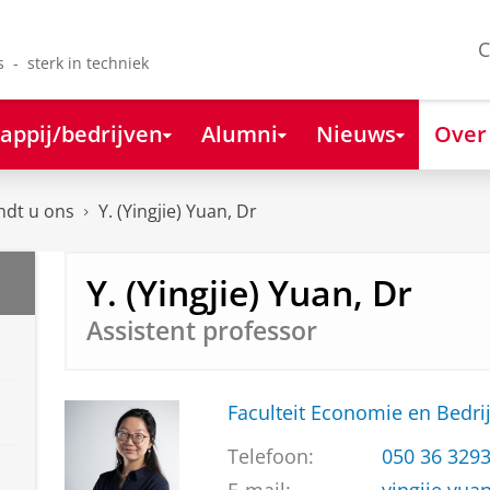
C
s - sterk in techniek
appij/bedrijven
Alumni
Nieuws
Over
ndt u ons
Y. (Yingjie) Yuan, Dr
Y. (Yingjie) Yuan, Dr
Assistent professor
Faculteit Economie en Bedri
Telefoon:
050 36 329