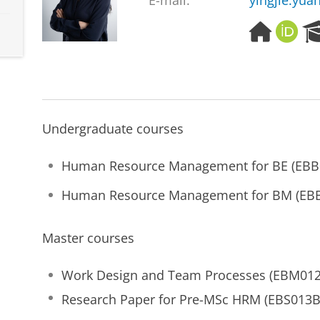
E-mail:
yingjie.yua
H
O
o
R
m
C
e
I
p
D
a
g
Undergraduate courses
e
Human Resource Management for BE (EBB
Human Resource Management for BM (EB
Master courses
Work Design and Team Processes (EBM012
Research Paper for Pre-MSc HRM (EBS013B