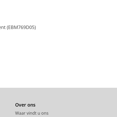
ent (EBM769D05)
Over ons
Waar vindt u ons