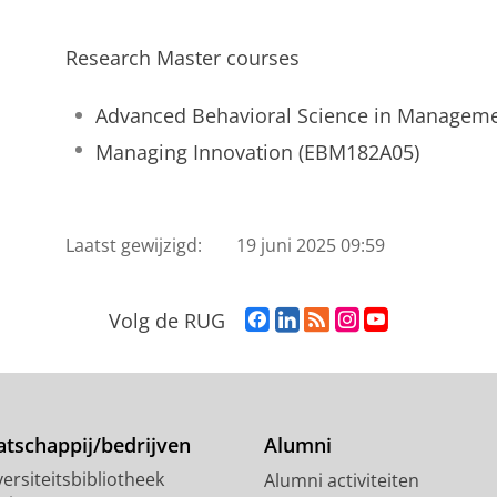
Research Master courses
Advanced Behavioral Science in Managem
Managing Innovation (EBM182A05)
Laatst gewijzigd:
19 juni 2025 09:59
F
L
R
I
Y
Volg de RUG
a
i
S
n
o
c
n
S
s
u
e
k
-
t
T
b
e
f
a
u
o
d
e
g
b
tschappij/bedrijven
Alumni
o
I
e
r
e
ersiteitsbibliotheek
Alumni activiteiten
k
n
d
a
-