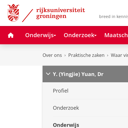
Skip
Skip
to
to
Content
Navigation
breed in kenni
Home
Onderwijs
Onderzoek
Maatsch
Over ons
Praktische zaken
Waar vi
Y. (Yingjie) Yuan, Dr
Profiel
Onderzoek
Onderwijs