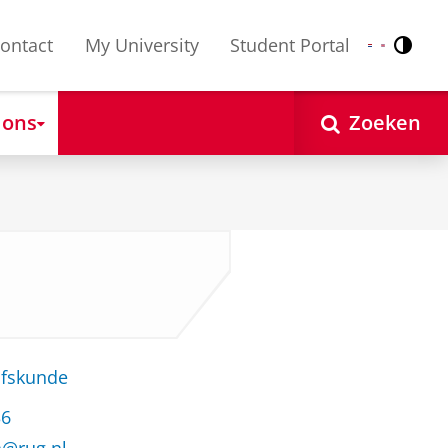
ontact
My University
Student Portal
Contr
Nederlands
English
 ons
Zoeken
jfskunde
36