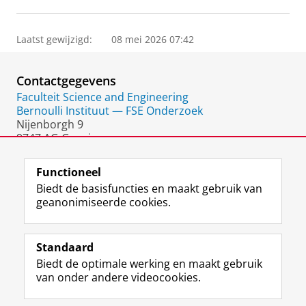
Laatst gewijzigd:
08 mei 2026 07:42
Contactgegevens
Faculteit Science and Engineering
Bernoulli Instituut — FSE Onderzoek
Nijenborgh 9
9747 AG Groningen
Nederland
Functioneel
Biedt de basisfuncties en maakt gebruik van
geanonimiseerde cookies.
F
L
R
I
Y
Volg de RUG
a
i
S
n
o
Standaard
c
n
S
s
u
Biedt de optimale werking en maakt gebruik
e
k
-
t
T
Studiekiezers
van onder andere videocookies.
b
e
f
a
u
Maatschappij/bedrijven
o
d
e
g
b