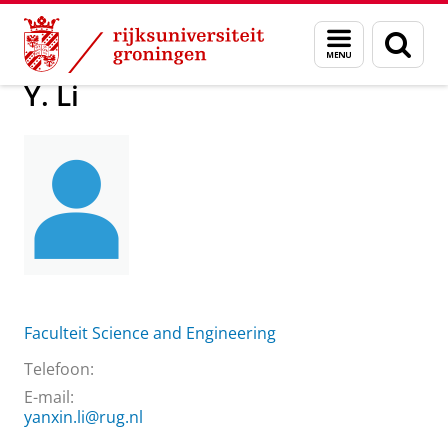
Skip
Skip
Over ons
Praktische zaken
Waar vindt u ons
Y. Li
Menu
Zoek
to
to
en
Content
Navigation
zoeken
Y. Li
Faculteit Science and Engineering
Telefoon:
E-mail:
yanxin.li@rug.nl