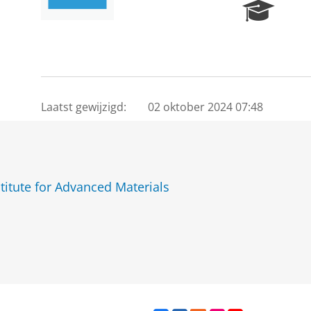
R
e
s
e
a
r
c
Laatst gewijzigd:
02 oktober 2024 07:48
h
P
o
r
t
titute for Advanced Materials
a
l