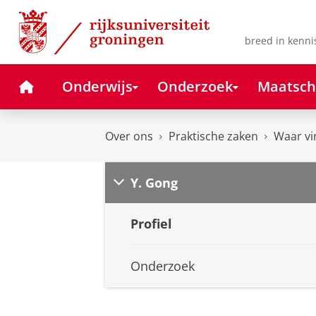
Skip
Skip
to
to
Content
Navigation
breed in kenni
Home
Onderwijs
Onderzoek
Maatsch
Over ons
Praktische zaken
Waar vi
Y. Gong
Profiel
Onderzoek