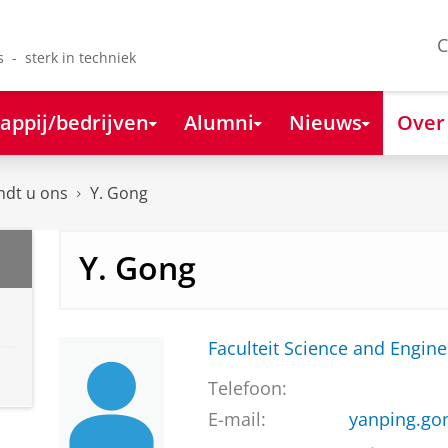
C
s - sterk in techniek
appij/bedrijven
Alumni
Nieuws
Over
ndt u ons
Y. Gong
Y. Gong
Faculteit Science and Engine
Telefoon:
E-mail:
yanping.go