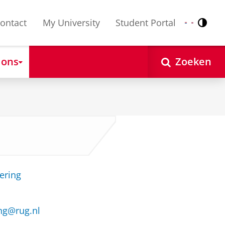
ontact
My University
Student Portal
Contr
Nederlands
English
 ons
Zoeken
ering
ng@rug.nl