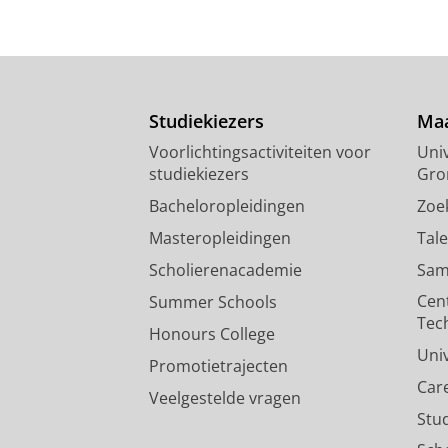
Studiekiezers
Maa
Voorlichtingsactiviteiten voor
Univ
studiekiezers
Gro
Bacheloropleidingen
Zoe
Masteropleidingen
Tal
Scholierenacademie
Sam
Cen
Summer Schools
Tec
Honours College
Uni
Promotietrajecten
Car
Veelgestelde vragen
Stu