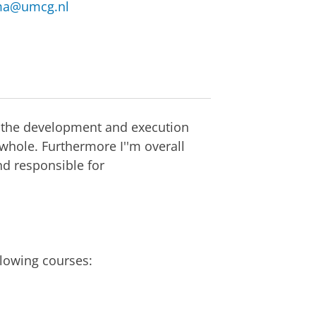
ma@umcg.nl
r the development and execution
hole. Furthermore I''m overall
nd responsible for
ollowing courses: