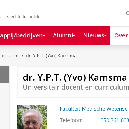
C
s - sterk in techniek
appij/bedrijven
Alumni
Nieuws
Over
ndt u ons
dr. Y.P.T. (Yvo) Kamsma
dr. Y.P.T. (Yvo) Kamsma
Universitair docent en curriculu
Faculteit Medische Weten
Telefoon:
050 361 60