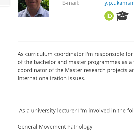
E-mail:
y.p.t.kams
O
R
R
e
C
s
I
e
D
a
r
As curriculum coordinator I'm responsible fo
c
h
of the bachelor and master programmes as a w
P
coordinator of the Master research projects a
o
Internationalization issues.
r
t
a
l
As a university lecturer I''m involved in the f
General Movement Pathology