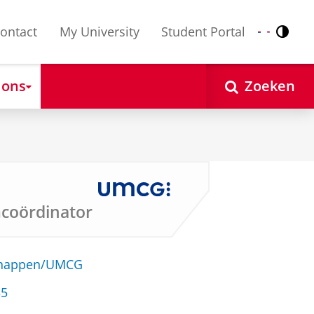
ontact
My University
Student Portal
Contr
Nederlands
English
 ons
Zoeken
mcoördinator
schappen/UMCG
35