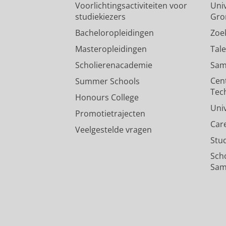
Voorlichtingsactiviteiten voor
Univ
studiekiezers
Gro
Bacheloropleidingen
Zoe
Masteropleidingen
Tal
Scholierenacademie
Sam
Cen
Summer Schools
Tec
Honours College
Uni
Promotietrajecten
Car
Veelgestelde vragen
Stu
Sch
Sam