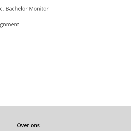
c. Bachelor Monitor
signment
Over ons