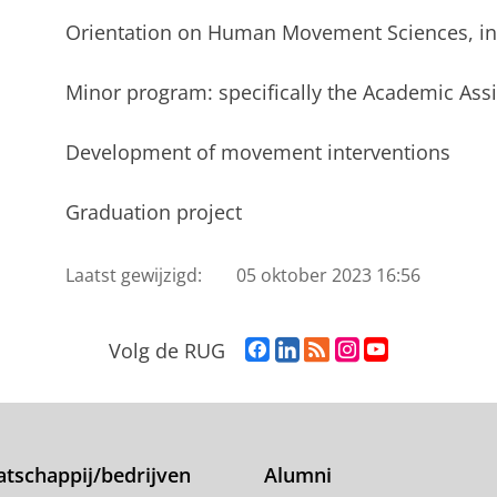
Orientation on Human Movement Sciences, in
Minor program: specifically the Academic As
Development of movement interventions
Graduation project
Laatst gewijzigd:
05 oktober 2023 16:56
F
L
R
I
Y
Volg de RUG
a
i
S
n
o
c
n
S
s
u
e
k
-
t
T
b
e
f
a
u
o
d
e
g
b
tschappij/bedrijven
Alumni
o
I
e
r
e