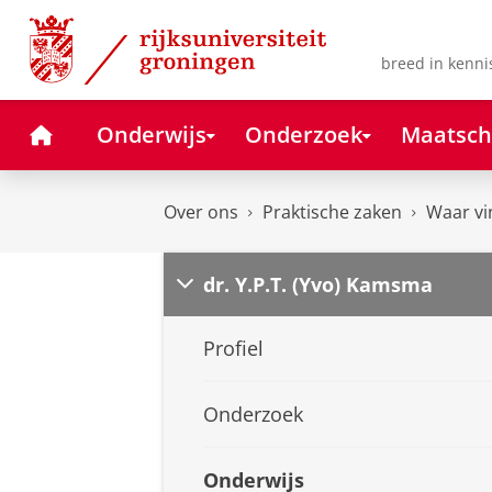
Skip
Skip
to
to
Content
Navigation
breed in kenni
Home
Onderwijs
Onderzoek
Maatsch
Over ons
Praktische zaken
Waar vi
dr. Y.P.T. (Yvo) Kamsma
Profiel
Onderzoek
Onderwijs