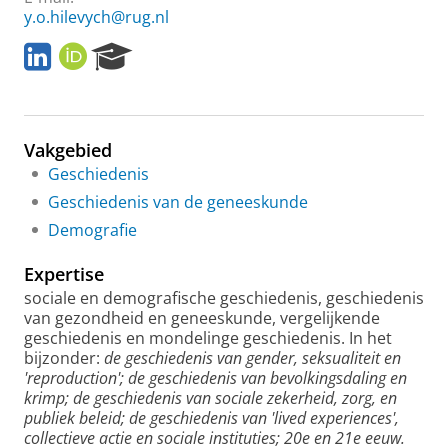
y.o.hilevych@rug.nl
L
O
R
i
R
e
n
C
s
k
I
e
e
D
a
Vakgebied
d
r
I
c
Geschiedenis
n
h
Geschiedenis van de geneeskunde
P
Demografie
o
r
Expertise
t
a
sociale en demografische geschiedenis, geschiedenis
l
van gezondheid en geneeskunde, vergelijkende
geschiedenis en mondelinge geschiedenis. In het
bijzonder:
de geschiedenis van gender, seksualiteit en
'reproduction'; de geschiedenis van bevolkingsdaling en
krimp; de geschiedenis van sociale zekerheid, zorg, en
publiek beleid; de geschiedenis van 'lived experiences',
collectieve actie en sociale instituties; 20e en 21e eeuw.