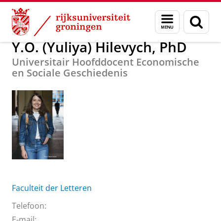
Skip
Skip
Over ons
Y.O. (Yuliya) Hilevych, PhD
Menu
Zoek
to
to
en
Content
Navigation
zoeken
Y.O. (Yuliya) Hilevych, PhD
Universitair Hoofddocent Economische
en Sociale Geschiedenis
Faculteit der Letteren
Telefoon:
E-mail: