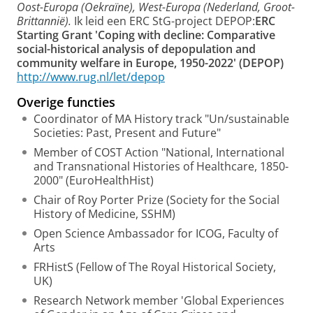
Oost-Europa (Oekraïne), West-Europa (Nederland, Groot-
Brittannië).
Ik leid een ERC StG-project DEPOP:
ERC
Starting Grant 'Coping with decline: Comparative
social-historical analysis of depopulation and
community welfare in Europe, 1950-2022' (DEPOP)
http://www.rug.nl/let/depop
Overige functies
Coordinator of MA History track "Un/sustainable
Societies: Past, Present and Future"
Member of COST Action "National, International
and Transnational Histories of Healthcare, 1850-
2000" (EuroHealthHist)
Chair of Roy Porter Prize (Society for the Social
History of Medicine, SSHM)
Open Science Ambassador for ICOG, Faculty of
Arts
FRHistS (Fellow of The Royal Historical Society,
UK)
Research Network member 'Global Experiences