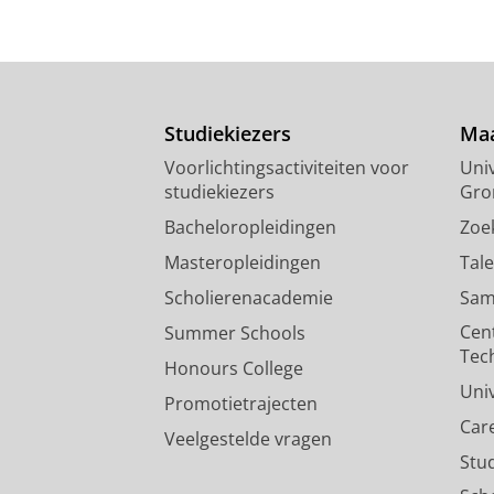
Studiekiezers
Maa
Voorlichtingsactiviteiten voor
Univ
studiekiezers
Gro
Bacheloropleidingen
Zoe
Masteropleidingen
Tal
Scholierenacademie
Sam
Cen
Summer Schools
Tec
Honours College
Uni
Promotietrajecten
Car
Veelgestelde vragen
Stu