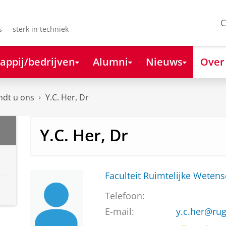
C
s - sterk in techniek
appij/bedrijven
Alumni
Nieuws
Over
ndt u ons
Y.C. Her, Dr
Y.C. Her, Dr
Faculteit Ruimtelijke Weten
Telefoon:
E-mail:
y.c.her@rug