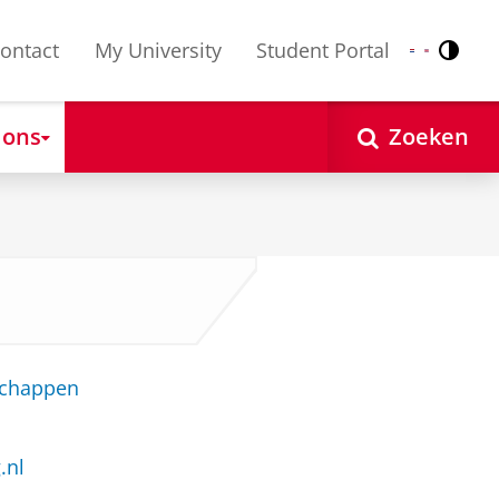
ontact
My University
Student Portal
Contr
Nederlands
English
 ons
Zoeken
schappen
.nl