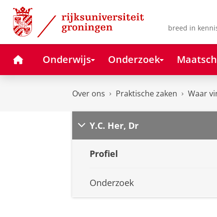
Skip
Skip
to
to
Content
Navigation
breed in kenni
Home
Onderwijs
Onderzoek
Maatsch
Over ons
Praktische zaken
Waar vi
Y.C. Her, Dr
Profiel
Onderzoek