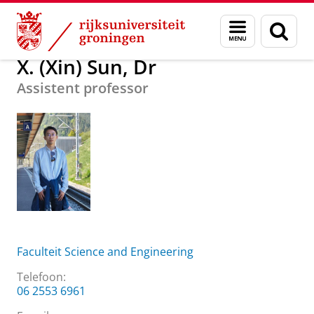
Skip
Skip
Over ons
X. (Xin) Sun, Dr
Menu
Zoek
to
to
en
Content
Navigation
zoeken
X. (Xin) Sun, Dr
Assistent professor
Faculteit Science and Engineering
Telefoon:
06 2553 6961