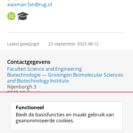
xiaoman.fan@rug.nl
O
R
R
e
C
s
I
e
D
a
Laatst gewijzigd:
23 september 2025 08:12
r
c
h
Contactgegevens
P
o
Faculteit Science and Engineering
r
Biotechnologie — Groningen Biomolecular Sciences
t
and Biotechnology Institute
a
Nijenborgh 3
l
9747 AG Groningen
Nederland
Functioneel
Biedt de basisfuncties en maakt gebruik van
geanonimiseerde cookies.
F
L
R
I
Y
Volg de RUG