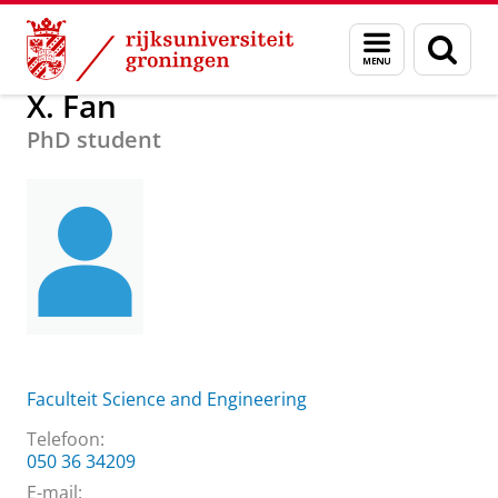
Skip
Skip
Over ons
Praktische zaken
Waar vindt u ons
X. Fan
Menu
Zoek
to
to
en
Content
Navigation
zoeken
X. Fan
PhD student
Faculteit Science and Engineering
Telefoon:
050 36 34209
E-mail: