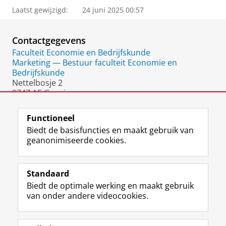
Laatst gewijzigd:
24 juni 2025 00:57
Contactgegevens
Faculteit Economie en Bedrijfskunde
Marketing — Bestuur faculteit Economie en
Bedrijfskunde
Nettelbosje 2
9747 AE Groningen
Nederland
Functioneel
Biedt de basisfuncties en maakt gebruik van
geanonimiseerde cookies.
F
L
R
I
Y
Volg de RUG
a
i
S
n
o
Standaard
c
n
S
s
u
Biedt de optimale werking en maakt gebruik
e
k
-
t
T
Studiekiezers
van onder andere videocookies.
b
e
f
a
u
Maatschappij/bedrijven
o
d
e
g
b
o
I
e
r
e