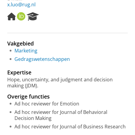
x.luo@rug.nl
H
O
R
o
R
e
m
C
s
e
I
e
p
D
a
Vakgebied
a
r
Marketing
g
c
e
h
Gedragswetenschappen
P
o
Expertise
r
Hope, uncertainty, and judgment and decision
t
making (JDM).
a
l
Overige functies
Ad hoc reviewer for Emotion
Ad hoc reviewer for Journal of Behavioral
Decision Making
Ad hoc reviewer for Journal of Business Research