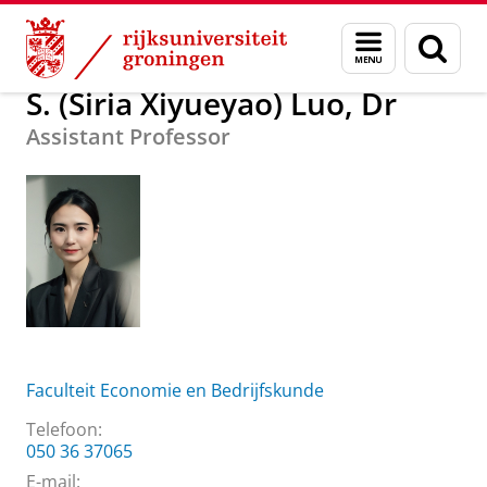
Skip
Skip
Over ons
S. (Siria Xiyueyao) Luo, Dr
Menu
Zoek
to
to
en
Content
Navigation
zoeken
S. (Siria Xiyueyao) Luo, Dr
Assistant Professor
Faculteit Economie en Bedrijfskunde
Telefoon:
050 36 37065
E-mail: