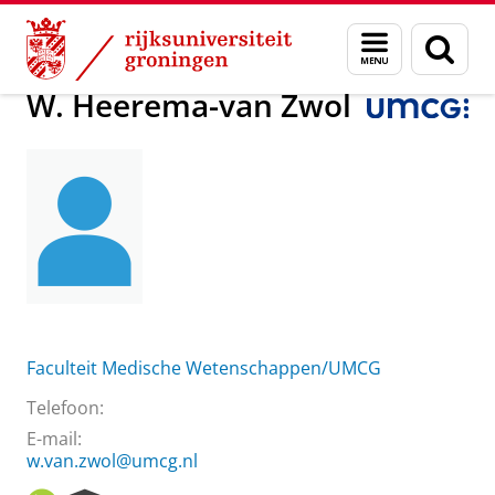
Skip
Skip
Over ons
W. Heerema-van Zwol
Menu
Zoek
to
to
en
Content
Navigation
zoeken
W. Heerema-van Zwol
Faculteit Medische Wetenschappen/UMCG
Telefoon:
E-mail:
w.van.zwol@umcg.nl