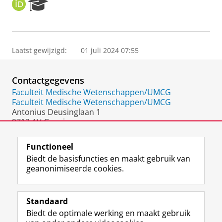
O
R
R
e
C
s
I
e
D
a
Laatst gewijzigd:
01 juli 2024 07:55
r
c
h
Contactgegevens
P
o
Faculteit Medische Wetenschappen/UMCG
r
Faculteit Medische Wetenschappen/UMCG
t
Antonius Deusinglaan 1
a
9713 AV Groningen
l
Nederland
Functioneel
Biedt de basisfuncties en maakt gebruik van
geanonimiseerde cookies.
F
L
R
I
Y
Volg de RUG
a
i
S
n
o
Standaard
c
n
S
s
u
Biedt de optimale werking en maakt gebruik
e
k
-
t
T
Studiekiezers