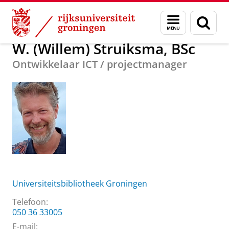
Skip
Skip
Over ons
W. (Willem) Struiksma, BSc
Menu
Zoek
to
to
en
Content
Navigation
zoeken
W. (Willem) Struiksma, BSc
Ontwikkelaar ICT / projectmanager
Universiteitsbibliotheek Groningen
Telefoon:
050 36 33005
E-mail: