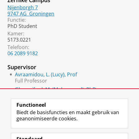
Zernike Campus
Nijenborgh 7
9747 AG
Groningen
Functie:
PhD Student
Kamer:
5173.0221
Telefoon:
06 2089 9182
Supervisor
Avraamidou, L. (Lucy), Prof
Full Professor
Gharesifard, M. (Mohammad), PhD
Assistant Professor of citizen science
Functioneel
Biedt de basisfuncties en maakt gebruik van
geanonimiseerde cookies.
F
L
R
I
Y
Volg de RUG
a
i
S
n
o