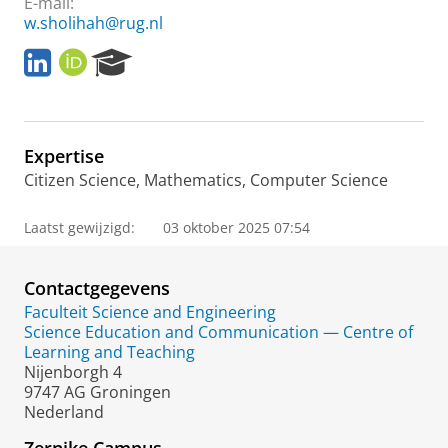
E-mail:
w.sholihah@rug.nl
L
O
R
i
R
e
n
C
s
k
I
e
e
D
a
Expertise
d
r
I
c
Citizen Science, Mathematics, Computer Science
n
h
P
Laatst gewijzigd:
03 oktober 2025 07:54
o
r
t
Contactgegevens
a
Faculteit Science and Engineering
l
Science Education and Communication — Centre of
Learning and Teaching
Nijenborgh 4
9747 AG Groningen
Nederland