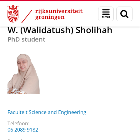
Skip
Skip
Over ons
W. (Walidatush) Sholihah
Menu
Zoek
to
to
en
Content
Navigation
zoeken
W. (Walidatush) Sholihah
PhD student
Faculteit Science and Engineering
Telefoon:
06 2089 9182