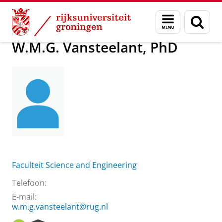
Skip
Skip
Over ons
W.M.G. Vansteelant, PhD
Menu
Zoek
to
to
en
Content
Navigation
zoeken
W.M.G. Vansteelant, PhD
Faculteit Science and Engineering
Telefoon:
E-mail:
w.m.g.vansteelant@rug.nl