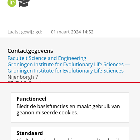
O
R
R
e
C
s
I
e
D
a
Laatst gewijzigd:
01 maart 2024 14:52
r
c
h
Contactgegevens
P
o
Faculteit Science and Engineering
r
Groningen Institute for Evolutionary Life Sciences —
t
Groningen Institute for Evolutionary Life Sciences
a
Nijenborgh 7
l
9747 AG Groningen
Nederland
Functioneel
Biedt de basisfuncties en maakt gebruik van
geanonimiseerde cookies.
F
L
R
I
Y
Volg de RUG
a
i
S
n
o
Standaard
c
n
S
s
u