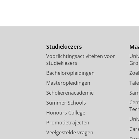
Studiekiezers
Maa
Voorlichtingsactiviteiten voor
Univ
studiekiezers
Gro
Bacheloropleidingen
Zoe
Masteropleidingen
Tal
Scholierenacademie
Sam
Cen
Summer Schools
Tec
Honours College
Uni
Promotietrajecten
Car
Veelgestelde vragen