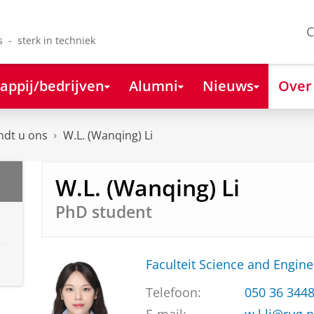
C
s - sterk in techniek
appij/bedrijven
Alumni
Nieuws
Over
ndt u ons
W.L. (Wanqing) Li
W.L. (Wanqing) Li
PhD student
Faculteit Science and Engine
Telefoon:
050 36 344