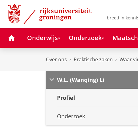
Skip
Skip
to
to
Content
Navigation
breed in kenni
Home
Onderwijs
Onderzoek
Maatsch
Over ons
Praktische zaken
Waar vi
W.L. (Wanqing) Li
Profiel
Onderzoek