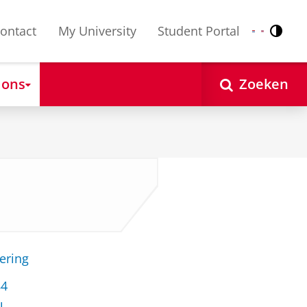
ontact
My University
Student Portal
Contr
Nederlands
English
 ons
Zoeken
ering
84