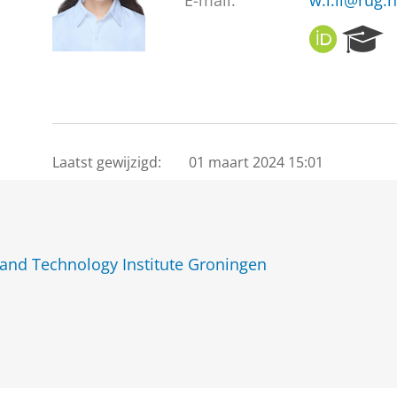
E-mail:
w.l.li@rug.n
O
R
R
e
C
s
I
e
D
a
r
c
Laatst gewijzigd:
01 maart 2024 15:01
h
P
o
r
t
and Technology Institute Groningen
a
l