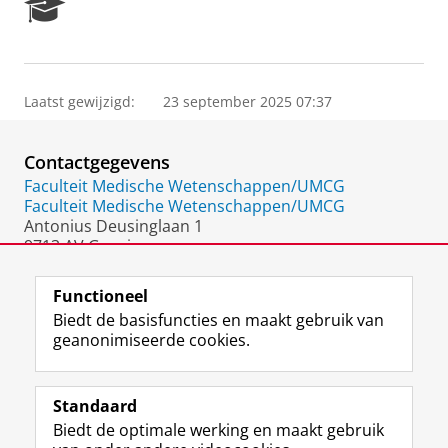
R
e
s
e
a
Laatst gewijzigd:
23 september 2025 07:37
r
c
h
Contactgegevens
P
o
Faculteit Medische Wetenschappen/UMCG
r
Faculteit Medische Wetenschappen/UMCG
t
Antonius Deusinglaan 1
a
9713 AV Groningen
l
Nederland
Functioneel
Biedt de basisfuncties en maakt gebruik van
geanonimiseerde cookies.
F
L
R
I
Y
Volg de RUG
a
i
S
n
o
Standaard
c
n
S
s
u
Biedt de optimale werking en maakt gebruik
e
k
-
t
T
Studiekiezers