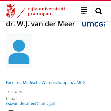
Skip
Skip
Over ons
dr. W.J. van der Meer
Menu
Zoek
to
to
en
Content
Navigation
zoeken
dr. W.J. van der Meer
Faculteit Medische Wetenschappen/UMCG
Telefoon:
E-mail:
w.j.van.der.meer@umcg.nl