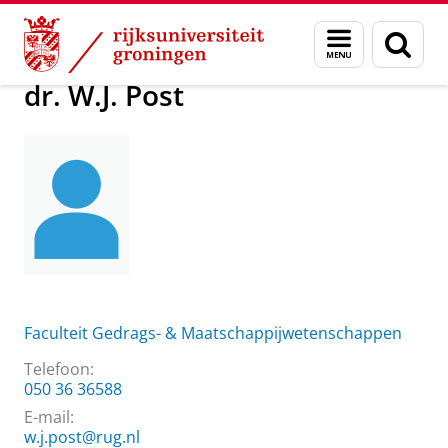
Skip
Skip
Over ons
dr. W.J. Post
Menu
Zoek
to
to
en
Content
Navigation
zoeken
dr. W.J. Post
Faculteit Gedrags- & Maatschappijwetenschappen
Telefoon:
050 36 36588
E-mail:
w.j.post@rug.nl