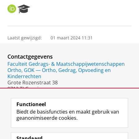
O
R
R
e
C
s
I
e
D
a
Laatst gewijzigd:
01 maart 2024 11:31
r
c
h
Contactgegevens
P
o
Faculteit Gedrags- & Maatschappijwetenschappen
r
Ortho, GOK — Ortho, Gedrag, Opvoeding en
t
Kinderrechten
a
Grote Rozenstraat 38
l
9712 TJ Groningen
Nederland
Functioneel
Biedt de basisfuncties en maakt gebruik van
geanonimiseerde cookies.
F
L
R
I
Y
Volg de RUG
a
i
S
n
o
Standaard