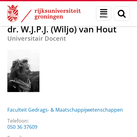
Skip
Skip
Over ons
dr. W.J.P.J. (Wiljo) van Hout
Menu
Zoek
to
to
en
Content
Navigation
zoeken
dr. W.J.P.J. (Wiljo) van Hout
Universitair Docent
Faculteit Gedrags- & Maatschappijwetenschappen
Telefoon:
050 36 37609