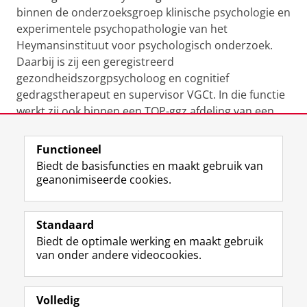
binnen de onderzoeksgroep klinische psychologie en
experimentele psychopathologie van het
Heymansinstituut voor psychologisch onderzoek.
Daarbij is zij een geregistreerd
gezondheidszorgpsycholoog en cognitief
gedragstherapeut en supervisor VGCt. In die functie
werkt zij ook binnen een TOP-ggz afdeling van een
gespecialiseerde ggz-instelling.
Functioneel
Laatst gewijzigd:
24 november 2022 19:44
Biedt de basisfuncties en maakt gebruik van
geanonimiseerde cookies.
F
L
R
I
Y
Volg de RUG
a
i
S
n
o
Standaard
c
n
S
s
u
Biedt de optimale werking en maakt gebruik
e
k
-
t
T
Studiekiezers
van onder andere videocookies.
b
e
f
a
u
Maatschappij/bedrijven
o
d
e
g
b
o
I
e
r
e
Alumni
k
n
d
a
-
Volledig