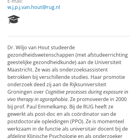
E-mail:
w.j.p.j.van.hout@rug.nl
R
e
s
e
a
Dr. Wiljo van Hout studeerde
r
gezondheidswetenschappen (met afstudeerrichting
c
h
geestelijke gezondheidkunde) aan de Universiteit
P
Maastricht. Ze was als onderzoeksassistent
o
betrokken bij verschillende studies. Haar promotie
r
onderzoek deed zij aan de Rijksuniversiteit
t
Groningen over
Cognitive processes during exposure in
a
l
vivo therapy in agoraphobia
. Ze promoveerde in 2000
bij prof. Paul Emmelkamp. Bij de RUG heeft ze
gewerkt als post-doc en als coördinator van de
postdoctorale opleidingen (PPO). Ze is momenteel
werkzaam in de functie als universitair docent bij de
afdeling Klinische Psychologie en als onderzoeker