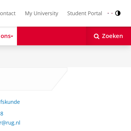
ontact
My University
Student Portal
Contr
Nederlands
English
 ons
Zoeken
jfskunde
18
er@rug.nl