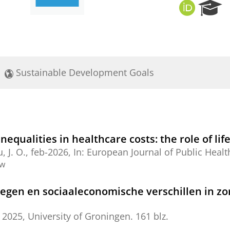
O
R
R
e
C
s
I
e
D
a
r
Sustainable Development Goals
c
h
P
o
r
t
qualities in healthcare costs: the role of lif
a
, J. O.
,
feb-2026
,
In:
European Journal of Public Healt
l
ew
wegen en sociaaleconomische verschillen in z
,
2025
,
University of Groningen
.
161 blz.