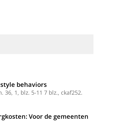
estyle behaviors
h.
36
,
1
,
blz. 5-11
7 blz.
, ckaf252.
orgkosten: Voor de gemeenten