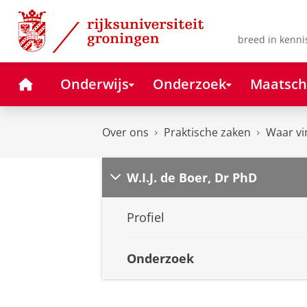
Skip
Skip
to
to
Content
Navigation
breed in kenni
Home
Onderwijs
Onderzoek
Maatsch
Over ons
Praktische zaken
Waar vi
W.I.J. de Boer, Dr PhD
Profiel
Onderzoek