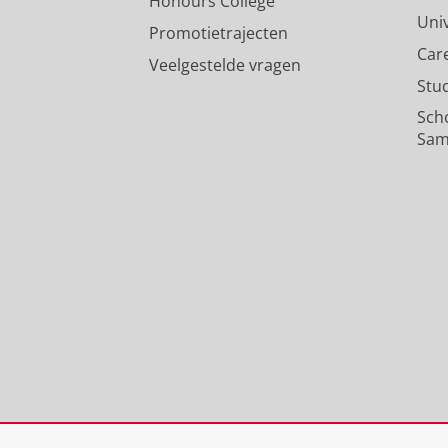
Honours College
Uni
Promotietrajecten
Car
Veelgestelde vragen
Stu
Sch
Sam