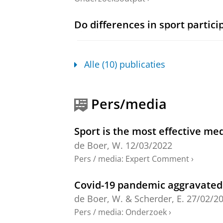
Do differences in sport partic
Lifelines cohort study on all-c
de Boer, W. I. J.
,
Mierau, J. O.
&
Koni
Onderzoeksoutput
:
Article
›
›
peer revi
Alle (10) publicaties
Sport as a medicine for health 
socioeconomic inequalities in 
Pers/media
de Boer, W.
,
2022
, [Groningen]:
Uni
Onderzoeksoutput
Sport is the most effective me
de Boer, W.
12/03/2022
How is sport participation rel
levels?
Pers / media
:
Expert Comment
›
de Boer, W.
,
Corpeleijn, E.
,
Dekker, 
Sports.
31
,
6
,
blz. 1342-1351
10 blz.
Covid-19 pandemic aggravated th
Onderzoeksoutput
:
Article
›
›
peer revi
de Boer, W.
&
Scherder, E.
27/02/2
Pers / media
:
Onderzoek
›
The impact of the Covid-19 cri