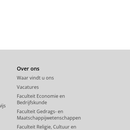
de Study in the Netherlands
AL OF PUBLIC HEALTH.
109
,
6
,
blz.
Over ons
Waar vindt u ons
Vacatures
Faculteit Economie en
Bedrijfskunde
ijs
Faculteit Gedrags- en
Maatschappijwetenschappen
Faculteit Religie, Cultuur en