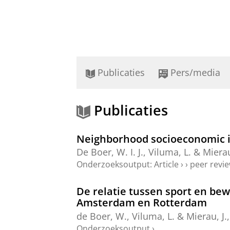
Publicaties
Pers/media
Publicaties
Neighborhood socioeconomic ine
De Boer, W. I. J.
,
Viluma, L.
&
Mierau
Onderzoeksoutput
:
Article
›
›
peer revi
De relatie tussen sport en be
Amsterdam en Rotterdam
de Boer, W.
,
Viluma, L.
&
Mierau, J.
Onderzoeksoutput
›