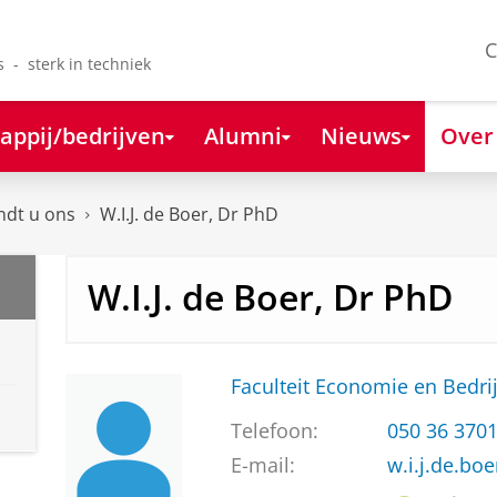
C
s - sterk in techniek
appij/bedrijven
Alumni
Nieuws
Over
ndt u ons
W.I.J. de Boer, Dr PhD
W.I.J. de Boer, Dr PhD
Faculteit Economie en Bedri
Telefoon:
050 36 370
E-mail:
w.i.j.de.bo