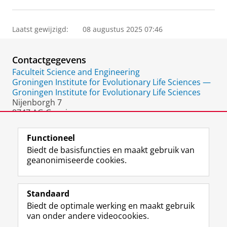
Laatst gewijzigd:
08 augustus 2025 07:46
Contactgegevens
Faculteit Science and Engineering
Groningen Institute for Evolutionary Life Sciences —
Groningen Institute for Evolutionary Life Sciences
Nijenborgh 7
9747 AG Groningen
Nederland
Functioneel
Biedt de basisfuncties en maakt gebruik van
geanonimiseerde cookies.
F
L
R
I
Y
Volg de RUG
a
i
S
n
o
Standaard
c
n
S
s
u
Biedt de optimale werking en maakt gebruik
e
k
-
t
T
Studiekiezers
van onder andere videocookies.
b
e
f
a
u