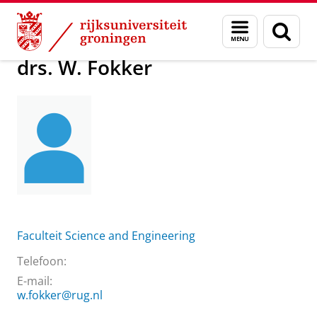
Skip
Skip
Over ons
drs. W. Fokker
Menu
Zoek
to
to
en
Content
Navigation
zoeken
drs. W. Fokker
Faculteit Science and Engineering
Telefoon:
E-mail:
w.fokker@rug.nl