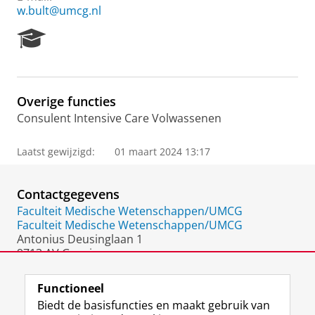
w.bult@umcg.nl
R
e
s
e
a
Overige functies
r
Consulent Intensive Care Volwassenen
c
h
P
Laatst gewijzigd:
01 maart 2024 13:17
o
r
t
Contactgegevens
a
Faculteit Medische Wetenschappen/UMCG
l
Faculteit Medische Wetenschappen/UMCG
Antonius Deusinglaan 1
9713 AV Groningen
Nederland
Functioneel
Biedt de basisfuncties en maakt gebruik van