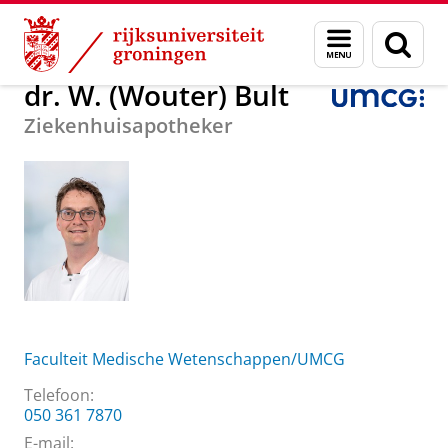
Skip
Skip
Over ons
dr. W. (Wouter) Bult
Menu
Zoek
to
to
en
Content
Navigation
zoeken
dr. W. (Wouter) Bult
Ziekenhuisapotheker
Faculteit Medische Wetenschappen/UMCG
Telefoon:
050 361 7870
E-mail: