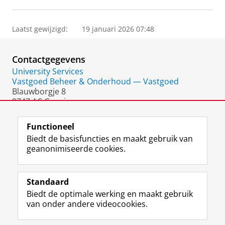
Laatst gewijzigd:
19 januari 2026 07:48
Contactgegevens
University Services
Vastgoed Beheer & Onderhoud — Vastgoed
Blauwborgje 8
9747 AC Groningen
Nederland
Functioneel
Biedt de basisfuncties en maakt gebruik van
geanonimiseerde cookies.
F
L
R
I
Y
Volg de RUG
a
i
S
n
o
Standaard
c
n
S
s
u
Biedt de optimale werking en maakt gebruik
e
k
-
t
T
Studiekiezers
van onder andere videocookies.
b
e
f
a
u
Maatschappij/bedrijven
o
d
e
g
b