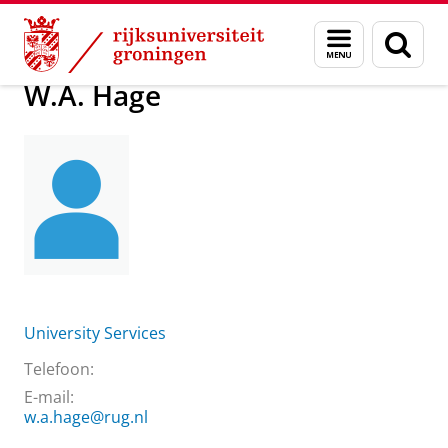
Skip
Skip
Over ons
W.A. Hage
Menu
Zoek
to
to
en
Content
Navigation
zoeken
W.A. Hage
University Services
Telefoon:
E-mail:
w.a.hage@rug.nl