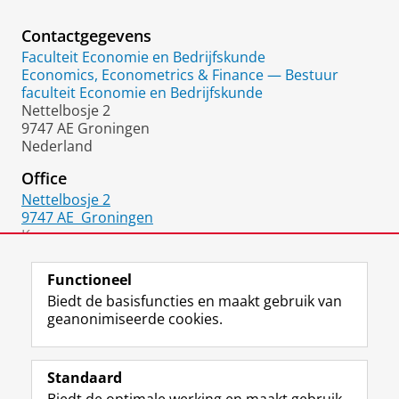
Contactgegevens
Faculteit Economie en Bedrijfskunde
Economics, Econometrics & Finance — Bestuur
faculteit Economie en Bedrijfskunde
Nettelbosje 2
9747 AE Groningen
Nederland
Office
Nettelbosje 2
9747 AE
Groningen
Kamer:
5411.771
Functioneel
Biedt de basisfuncties en maakt gebruik van
geanonimiseerde cookies.
F
L
R
I
Y
Volg de RUG
a
i
S
n
o
Standaard
c
n
S
s
u