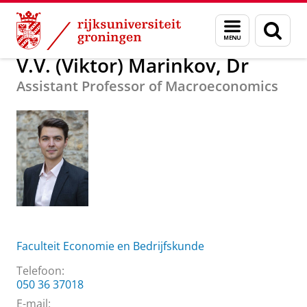
Skip
Skip
Over ons
V.V. (Viktor) Marinkov, Dr
Menu
Zoek
to
to
en
Content
Navigation
zoeken
V.V. (Viktor) Marinkov, Dr
Assistant Professor of Macroeconomics
Faculteit Economie en Bedrijfskunde
Telefoon:
050 36 37018
E-mail: