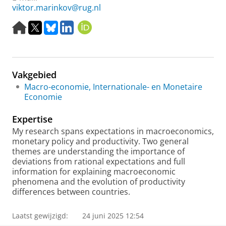
viktor.marinkov@rug.nl
H
X
B
L
O
o
l
i
R
m
u
n
C
e
e
k
I
p
s
e
D
Vakgebied
a
k
d
g
y
I
Macro-economie, Internationale- en Monetaire
e
n
Economie
Expertise
My research spans expectations in macroeconomics,
monetary policy and productivity. Two general
themes are understanding the importance of
deviations from rational expectations and full
information for explaining macroeconomic
phenomena and the evolution of productivity
differences between countries.
Laatst gewijzigd:
24 juni 2025 12:54