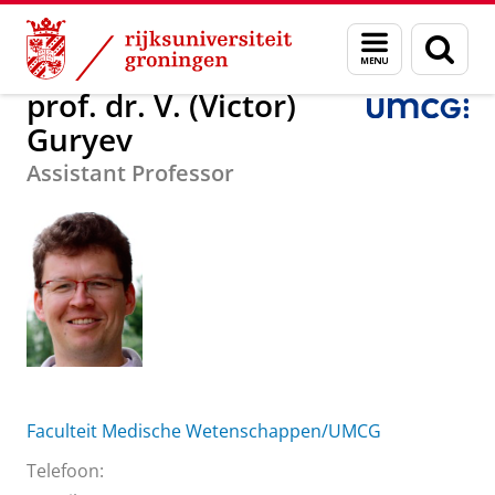
Skip
Skip
Over ons
prof. dr. V. (Victor) Guryev
Menu
Zoek
to
to
en
Content
Navigation
zoeken
prof. dr. V. (Victor)
Guryev
Assistant Professor
Faculteit Medische Wetenschappen/UMCG
Telefoon: