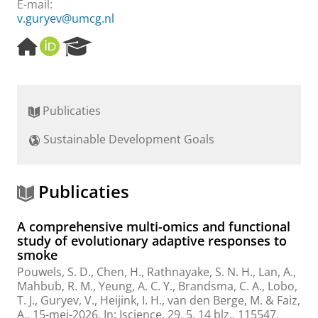
E-mail:
v.guryev@umcg.nl
H
O
R
o
R
e
m
C
s
e
I
e
p
D
a
Publicaties
a
r
g
c
Sustainable Development Goals
e
h
P
o
r
Publicaties
t
a
A comprehensive multi-omics and functional
l
study of evolutionary adaptive responses to
smoke
Pouwels, S. D.
, Chen, H., Rathnayake, S. N. H., Lan, A.,
Mahbub, R. M., Yeung, A. C. Y.,
Brandsma, C. A.
,
Lobo,
T. J.
,
Guryev, V.
,
Heijink, I. H.
,
van den Berge, M.
&
Faiz,
A.
,
15-mei-2026
,
In:
Iscience.
29
,
5
,
14 blz.
, 115547.