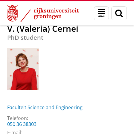
Skip
Skip
Over ons
V. (Valeria) Cernei
Menu
Zoek
to
to
en
Content
Navigation
zoeken
V. (Valeria) Cernei
PhD student
Faculteit Science and Engineering
Telefoon:
050 36 38303
E-mail: