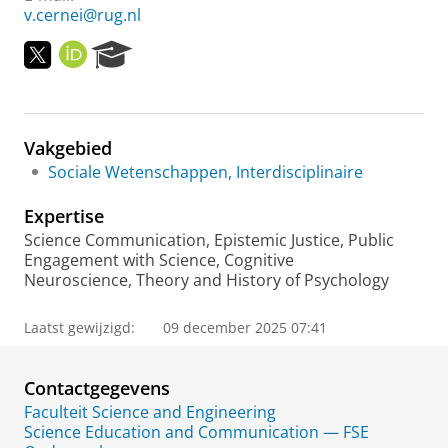
v.cernei@rug.nl
T
O
R
w
R
e
i
C
s
t
I
e
t
D
a
Vakgebied
e
r
r
c
Sociale Wetenschappen, Interdisciplinaire
h
P
Expertise
o
Science Communication, Epistemic Justice, Public
r
Engagement with Science, Cognitive
t
Neuroscience, Theory and History of Psychology
a
l
Laatst gewijzigd:
09 december 2025 07:41
Contactgegevens
Faculteit Science and Engineering
Science Education and Communication — FSE