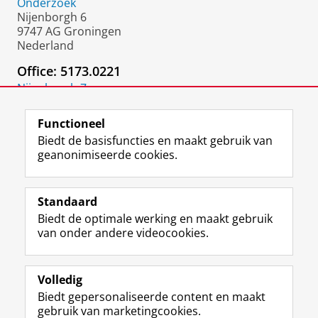
Onderzoek
Nijenborgh 6
9747 AG Groningen
Nederland
Office: 5173.0221
Nijenborgh 7
9747 AG
Groningen
Functioneel
Biedt de basisfuncties en maakt gebruik van
geanonimiseerde cookies.
F
L
R
I
Y
Volg de RUG
a
i
S
n
o
Standaard
c
n
S
s
u
Biedt de optimale werking en maakt gebruik
e
k
-
t
T
Studiekiezers
van onder andere videocookies.
b
e
f
a
u
Maatschappij/bedrijven
o
d
e
g
b
o
I
e
r
e
Alumni
k
n
d
a
-
Volledig
p
-
R
m
k
Biedt gepersonaliseerde content en maakt
Over ons
a
p
i
-
a
gebruik van marketingcookies.