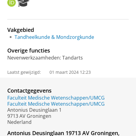
O
R
R
e
C
s
I
e
D
a
Vakgebied
r
Tandheelkunde & Mondzorgkunde
c
h
Overige functies
P
o
Nevenwerkzaamheden: Tandarts
r
t
Laatst gewijzigd:
01 maart 2024 12:23
a
l
Contactgegevens
Faculteit Medische Wetenschappen/UMCG
Faculteit Medische Wetenschappen/UMCG
Antonius Deusinglaan 1
9713 AV Groningen
Nederland
Antonius Deusinglaan 19713 AV Groningen,