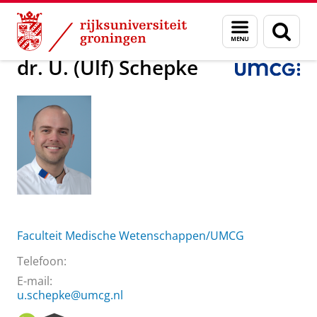
Skip
Skip
Over ons
dr. U. (Ulf) Schepke
Menu
Zoek
to
to
en
Content
Navigation
zoeken
dr. U. (Ulf) Schepke
Faculteit Medische Wetenschappen/UMCG
Telefoon:
E-mail:
u.schepke@umcg.nl