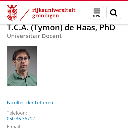
Skip
Skip
Over ons
T.C.A. (Tymon) de Haas, PhD
Menu
Zoek
to
to
en
Content
Navigation
zoeken
T.C.A. (Tymon) de Haas, PhD
Universitair Docent
Faculteit der Letteren
Telefoon:
050 36 36712
E-mail: