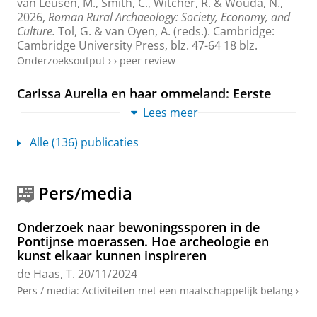
van Leusen, M.
, Smith, C., Witcher, R. & Wouda, N.,
2026
,
Roman Rural Archaeology: Society, Economy, and
Culture.
Tol, G. & van Oyen, A. (reds.). Cambridge:
Cambridge University Press
,
blz. 47-64
18 blz.
Onderzoeksoutput
›
›
peer review
Carissa Aurelia en haar ommeland: Eerste
resultaten van een nieuw surveyproject
Lees meer
de Haas, T.
,
mrt-2026
,
In:
Paleo-aktueel.
34
,
blz. 31-38
8 blz.
Alle (136) publicaties
Onderzoeksoutput
:
Article
›
Roman centuriations: Form, function and
Pers/media
impact on the landscape
de Haas, T. C. A.
,
2026
,
Roman Rural Archaeology:
Onderzoek naar bewoningssporen in de
Society, Economy, and Culture.
Tol, G. & van Oyen, A.
Pontijnse moerassen. Hoe archeologie en
(reds.). Cambridge:
Cambridge University Press
,
blz.
kunst elkaar kunnen inspireren
501-514
14 blz.
de Haas, T.
20/11/2024
Onderzoeksoutput
›
›
peer review
Pers / media
:
Activiteiten met een maatschappelijk belang
›
Surveying the Territory of Carissa Aurelia