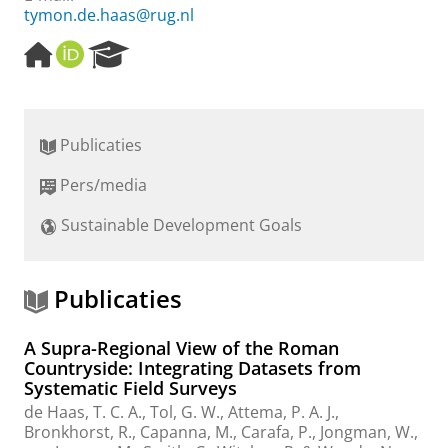
tymon.de.haas@rug.nl
H
O
R
o
R
e
m
C
s
e
I
e
p
D
a
Publicaties
a
r
g
c
Pers/media
e
h
P
Sustainable Development Goals
o
r
t
a
Publicaties
l
A Supra-Regional View of the Roman
Countryside: Integrating Datasets from
Systematic Field Surveys
de Haas, T. C. A.
, Tol, G. W.,
Attema, P. A. J.
,
Bronkhorst, R.
, Capanna, M., Carafa, P.,
Jongman, W.
,