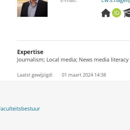
E-mail:
t.w.s.nagel
H
O
o
R
m
C
e
I
p
D
a
g
Expertise
e
Journalism; Local media; News media literacy
Laatst gewijzigd:
01 maart 2024 14:38
Faculteitsbestuur