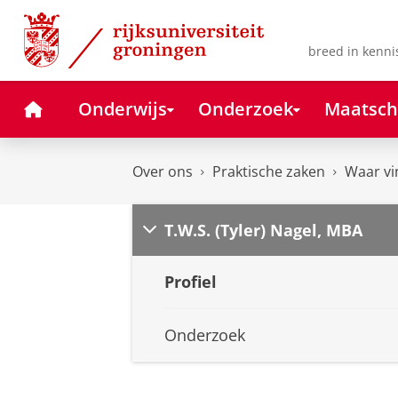
Skip
Skip
to
to
Content
Navigation
breed in kenni
Home
Onderwijs
Onderzoek
Maatsch
Over ons
Praktische zaken
Waar vi
T.W.S. (Tyler) Nagel, MBA
Profiel
Onderzoek