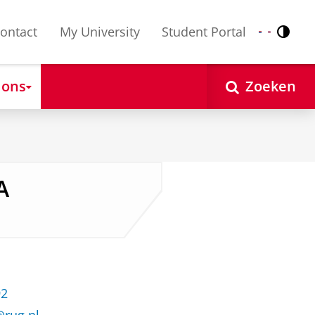
ontact
My University
Student Portal
Contr
Nederlands
English
 ons
Zoeken
A
92