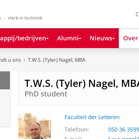
C
s - sterk in techniek
appij/bedrijven
Alumni
Nieuws
Over
ndt u ons
T.W.S. (Tyler) Nagel, MBA
T.W.S. (Tyler) Nagel, MB
PhD student
Faculteit der Letteren
Telefoon:
050 36 359