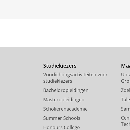
Studiekiezers
Maa
Voorlichtingsactiviteiten voor
Univ
studiekiezers
Gro
Bacheloropleidingen
Zoe
Masteropleidingen
Tal
Scholierenacademie
Sam
Cen
Summer Schools
Tec
Honours College