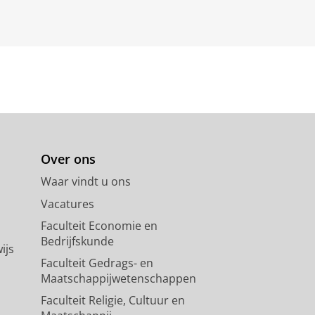
Over ons
Waar vindt u ons
Vacatures
Faculteit Economie en
Bedrijfskunde
ijs
Faculteit Gedrags- en
Maatschappijwetenschappen
Faculteit Religie, Cultuur en