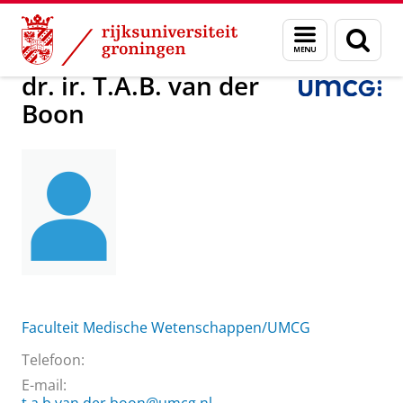
Skip
Skip
Over ons
dr. ir. T.A.B. van der Boon
Menu
Zoek
to
to
en
Content
Navigation
zoeken
dr. ir. T.A.B. van der
Boon
Faculteit Medische Wetenschappen/UMCG
Telefoon:
E-mail: