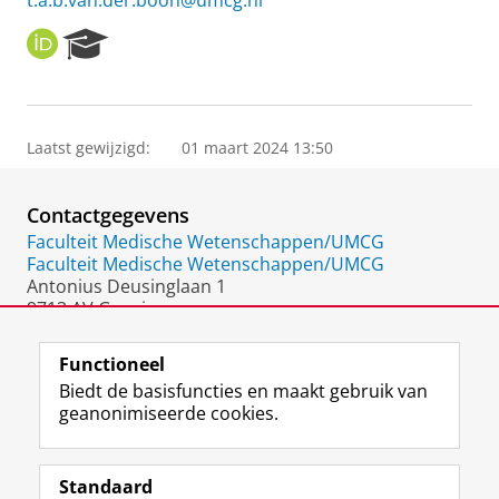
t.a.b.van.der.boon@umcg.nl
O
R
R
e
C
s
I
e
D
a
Laatst gewijzigd:
01 maart 2024 13:50
r
c
h
Contactgegevens
P
o
Faculteit Medische Wetenschappen/UMCG
r
Faculteit Medische Wetenschappen/UMCG
t
Antonius Deusinglaan 1
a
9713 AV Groningen
l
Nederland
Functioneel
Biedt de basisfuncties en maakt gebruik van
geanonimiseerde cookies.
F
L
R
I
Y
Volg de RUG
a
i
S
n
o
Standaard
c
n
S
s
u