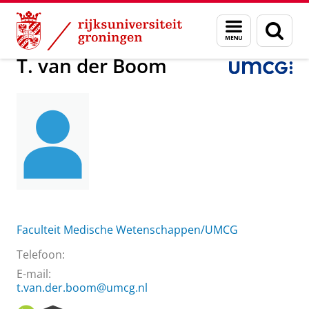
Skip
Skip
Over ons
T. van der Boom
Menu
Zoek
to
to
en
Content
Navigation
zoeken
T. van der Boom
Faculteit Medische Wetenschappen/UMCG
Telefoon:
E-mail:
t.van.der.boom@umcg.nl