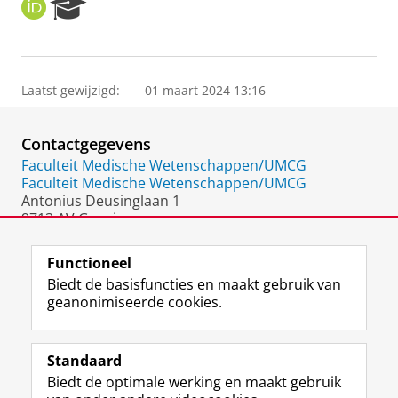
O
R
R
e
C
s
I
e
D
a
Laatst gewijzigd:
01 maart 2024 13:16
r
c
h
Contactgegevens
P
o
Faculteit Medische Wetenschappen/UMCG
r
Faculteit Medische Wetenschappen/UMCG
t
Antonius Deusinglaan 1
a
9713 AV Groningen
l
Nederland
Functioneel
Biedt de basisfuncties en maakt gebruik van
geanonimiseerde cookies.
F
L
R
I
Y
Volg de RUG
a
i
S
n
o
Standaard
c
n
S
s
u
Biedt de optimale werking en maakt gebruik
e
k
-
t
T
Studiekiezers