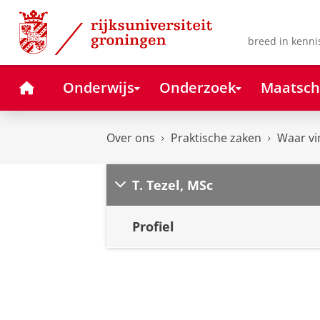
Skip
Skip
to
to
Content
Navigation
breed in kenni
Home
Onderwijs
Onderzoek
Maatsch
Over ons
Praktische zaken
Waar vi
T. Tezel, MSc
Profiel