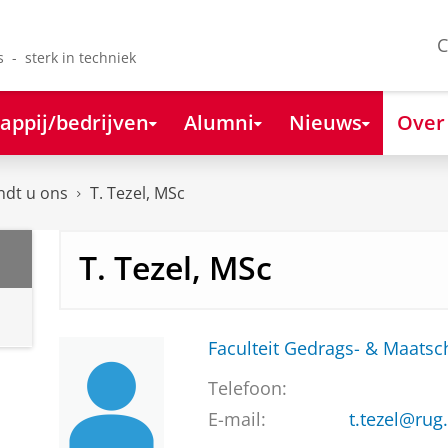
C
s - sterk in techniek
appij/bedrijven
Alumni
Nieuws
Over
ndt u ons
T. Tezel, MSc
T. Tezel, MSc
Faculteit Gedrags- & Maats
Telefoon:
E-mail:
t.tezel@rug.