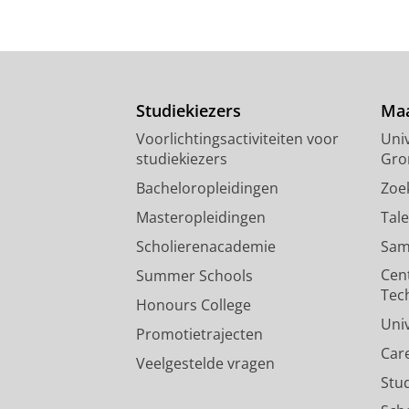
Studiekiezers
Maa
Voorlichtingsactiviteiten voor
Univ
studiekiezers
Gro
Bacheloropleidingen
Zoe
Masteropleidingen
Tal
Scholierenacademie
Sam
Cen
Summer Schools
Tec
Honours College
Uni
Promotietrajecten
Car
Veelgestelde vragen
Stu