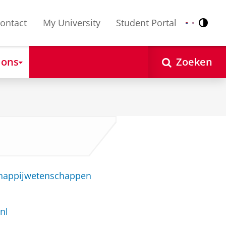
ontact
My University
Student Portal
Contr
Nederlands
English
 ons
Zoeken
chappijwetenschappen
nl